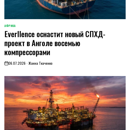
АФРИКА
ОПУБЛИКОВАНО
Everllence оснастит новый СПХД-
В
проект в Анголе восемью
компрессорами
06.07.2026
Жанна Ткаченко
on