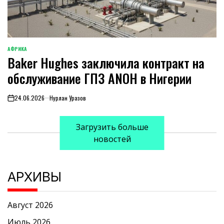
АФРИКА
ОПУБЛИКОВАНО
Baker Hughes заключила контракт на
В
обслуживание ГПЗ ANOH в Нигерии
24.06.2026
Нурлан Уразов
on
Загрузить больше
новостей
АРХИВЫ
Август 2026
Июль 2026