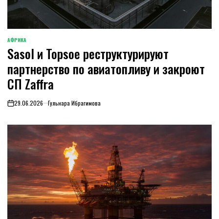
АФРИКА
ОПУБЛИКОВАНО
Sasol и Topsoe реструктурируют
В
партнерство по авиатопливу и закроют
СП Zaffra
29.06.2026
Гульнара Ибрагимова
on