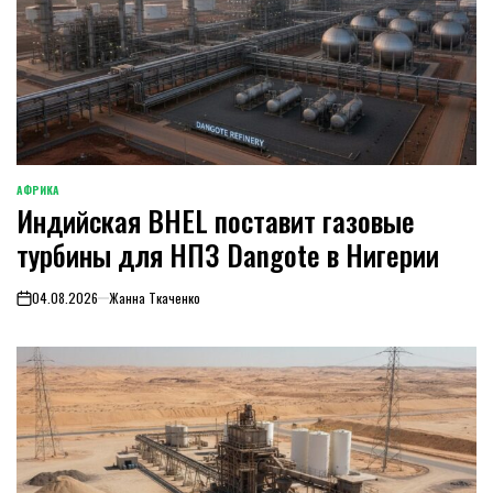
АФРИКА
ОПУБЛИКОВАНО
Индийская BHEL поставит газовые
В
турбины для НПЗ Dangote в Нигерии
04.08.2026
Жанна Ткаченко
on