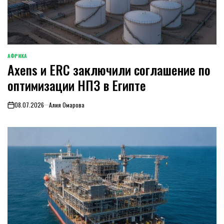
АФРИКА
ОПУБЛИКОВАНО
Axens и ERC заключили соглашение по
В
оптимизации НПЗ в Египте
08.07.2026
Алия Омарова
on