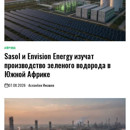
АФРИКА
ОПУБЛИКОВАНО
Sasol и Envision Energy изучат
В
производство зеленого водорода в
Южной Африке
07.08.2026
Асланбек Имашев
on