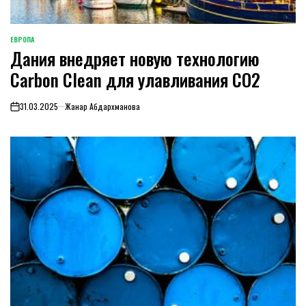
ЕВРОПА
ОПУБЛИКОВАНО
Дания внедряет новую технологию
В
Carbon Clean для улавливания CO2
31.03.2025
Жанар Абдархманова
on