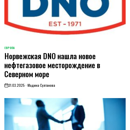
ЕВРОПА
ОПУБЛИКОВАНО
Норвежская DNO нашла новое
В
нефтегазовое месторождение в
Северном море
31.03.2025
Мадина Султанова
on