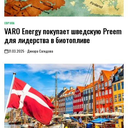
ЕВРОПА
ОПУБЛИКОВАНО
VARO Energy покупает шведскую Preem
В
для лидерства в биотопливе
31.03.2025
Динара Сагидова
on