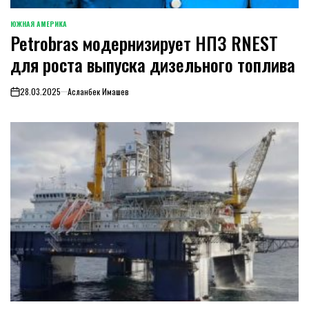
ЮЖНАЯ АМЕРИКА
ОПУБЛИКОВАНО
Petrobras модернизирует НПЗ RNEST
В
для роста выпуска дизельного топлива
28.03.2025
Асланбек Имашев
on