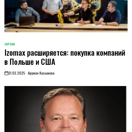
ЕВРОПА
ОПУБЛИКОВАНО
Izomax расширяется: покупка компаний
В
в Польше и США
31.03.2025
Аружан Касымова
on