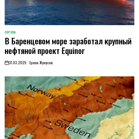
ЕВРОПА
ОПУБЛИКОВАНО
В Баренцевом море заработал крупный
В
нефтяной проект Equinor
31.03.2025
Ерлан Жунусов
on