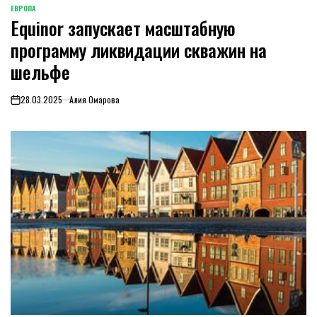
ЕВРОПА
ОПУБЛИКОВАНО
Equinor запускает масштабную
В
программу ликвидации скважин на
шельфе
28.03.2025
Алия Омарова
on