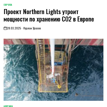
ЕВРОПА
ОПУБЛИКОВАНО
Проект Northern Lights утроит
В
мощности по хранению CO2 в Европе
28.03.2025
Нурлан Уразов
on
АФРИКА