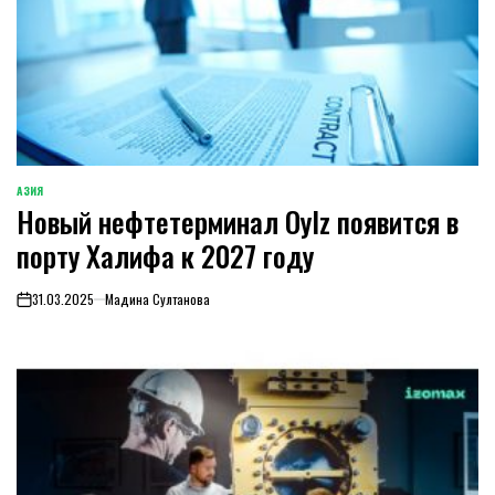
АЗИЯ
ОПУБЛИКОВАНО
Новый нефтетерминал Oylz появится в
В
порту Халифа к 2027 году
31.03.2025
Мадина Султанова
on