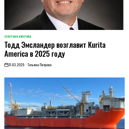
СЕВЕРНАЯ АМЕРИКА
ОПУБЛИКОВАНО
Тодд Эмсландер возглавит Kurita
В
America в 2025 году
31.03.2025
Татьяна Петрова
on