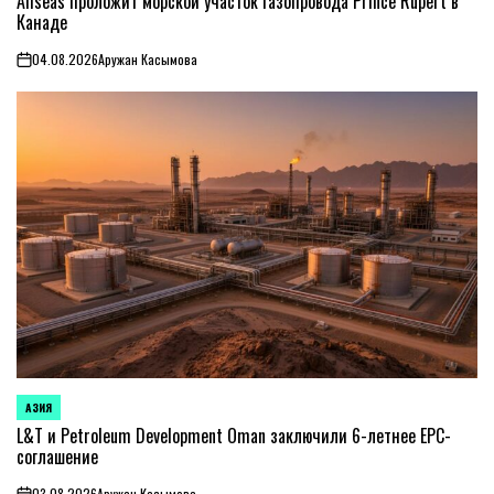
Allseas проложит морской участок газопровода Prince Rupert в
Канаде
04.08.2026
Аружан Касымова
on
АЗИЯ
ОПУБЛИКОВАНО
В
L&T и Petroleum Development Oman заключили 6-летнее EPC-
соглашение
03.08.2026
Аружан Касымова