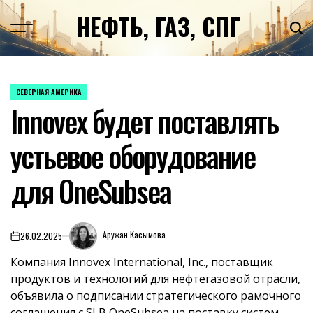
Перейти
НЕФТЬ, ГАЗ, СПГ
к
содержимому
СЕВЕРНАЯ АМЕРИКА
ОПУБЛИКОВАНО
Innovex будет поставлять
В
устьевое оборудование
для OneSubsea
Аружан Касымова
26.02.2025
on
Компания Innovex International, Inc., поставщик
продуктов и технологий для нефтегазовой отрасли,
объявила о подписании стратегического рамочного
соглашения с SLB OneSubsea на поставку систем