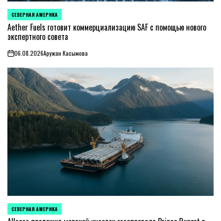
СЕВЕРНАЯ АМЕРИКА
ОПУБЛИКОВАНО
В
Aether Fuels готовит коммерциализацию SAF с помощью нового
экспертного совета
06.08.2026
Аружан Касымова
on
СЕВЕРНАЯ АМЕРИКА
ОПУБЛИКОВАНО
В