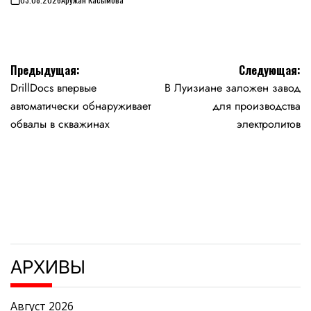
on
Навигация
Предыдущая:
Следующая:
DrillDocs впервые
В Луизиане заложен завод
по
автоматически обнаруживает
для производства
записям
обвалы в скважинах
электролитов
АРХИВЫ
Август 2026