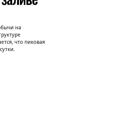
добычи на
труктуре
ется, что пиковая
сутки.