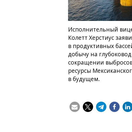
Исполнительный вице-
Колетт Херстиус заяв
в продуктивных бассей
добычу на глубоковод
сокращении выбросов
ресурсы Мексиканског
в будущем.