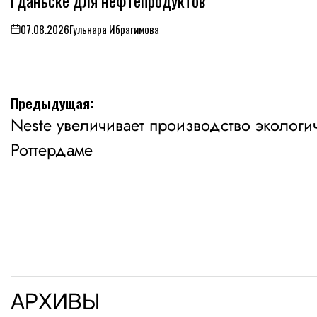
Гданьске для нефтепродуктов
07.08.2026
Гульнара Ибрагимова
on
Навигация
Предыдущая:
Neste увеличивает производство экологи
по
Роттердаме
записям
АРХИВЫ