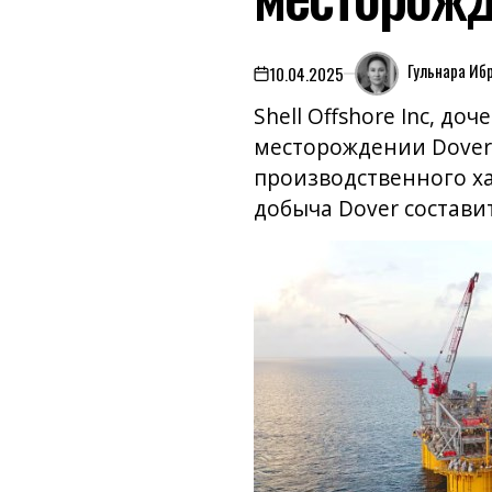
Гульнара Иб
10.04.2025
on
Shell Offshore Inc, до
месторождении Dover.
производственного ха
добыча Dover составит