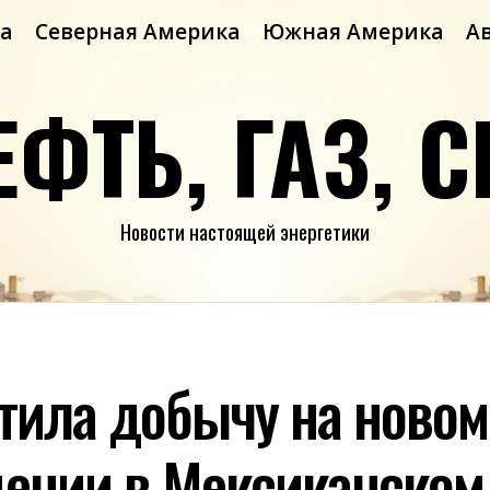
а
Северная Америка
Южная Америка
А
ЕФТЬ, ГАЗ, С
Новости настоящей энергетики
стила добычу на новом
ении в Мексиканском