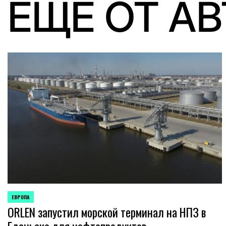
ЕЩЕ ОТ А
ЕВРОПА
ОПУБЛИКОВАНО
ORLEN запустил морской терминал на НПЗ в
В