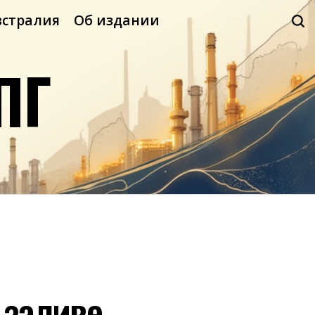
встралия
Об издании
ПГ
 заливе