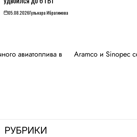
удвоился до 6 ГВт
05.08.2026
Гульнара Ибрагимова
on
чного авиатоплива в
Aramco и Sinopec с
РУБРИКИ