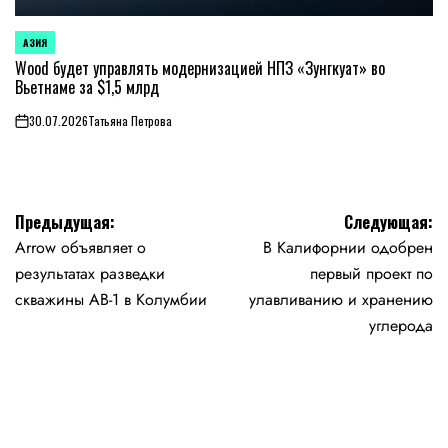
АЗИЯ
ОПУБЛИКОВАНО
В
Wood будет управлять модернизацией НПЗ «Зунгкуат» во
Вьетнаме за $1,5 млрд
30.07.2026
Татьяна Петрова
on
Навигация
Предыдущая:
Следующая:
Arrow объявляет о
В Калифорнии одобрен
по
результатах разведки
первый проект по
записям
скважины AB-1 в Колумбии
улавливанию и хранению
углерода