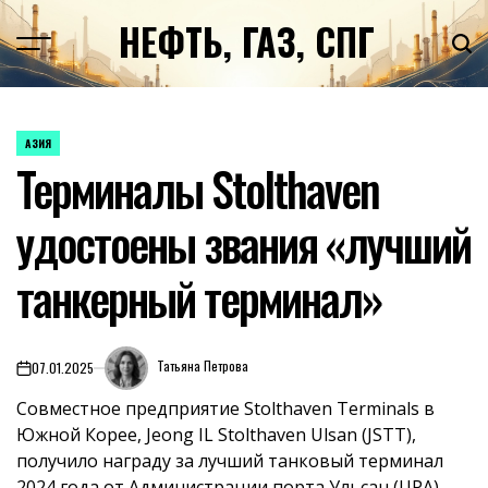
Перейти
НЕФТЬ, ГАЗ, СПГ
к
содержимому
АЗИЯ
ОПУБЛИКОВАНО
Терминалы Stolthaven
В
удостоены звания «лучший
танкерный терминал»
Татьяна Петрова
07.01.2025
on
Совместное предприятие Stolthaven Terminals в
Южной Корее, Jeong IL Stolthaven Ulsan (JSTT),
получило награду за лучший танковый терминал
2024 года от Администрации порта Ульсан (UPA).