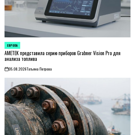
ЕВРОПА
ОПУБЛИКОВАНО
В
AMETEK представила серию приборов Grabner Vision Pro для
анализа топлива
05.08.2026
Татьяна Петрова
on