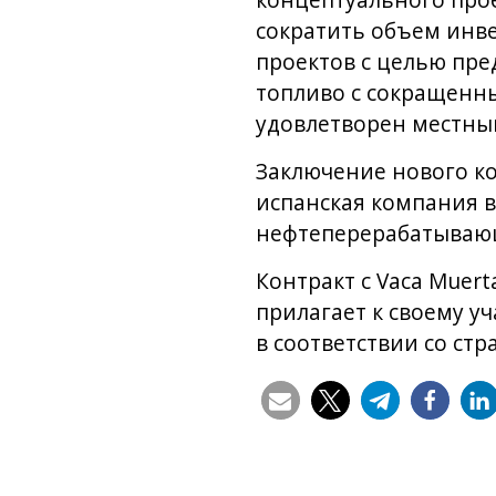
концептуального прое
сократить объем инв
проектов с целью пр
топливо с сокращенны
удовлетворен местный
Заключение нового ко
испанская компания 
нефтеперерабатывающе
Контракт с Vaca Muer
прилагает к своему у
в соответствии со ст