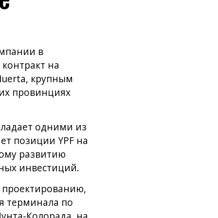
омпании в
 контракт на
Muerta, крупным
ких провинциях
бладает одними из
ет позиции YPF на
кому развитию
нных инвестиций.
о проектированию,
я терминала по
Пунта-Колорада, на