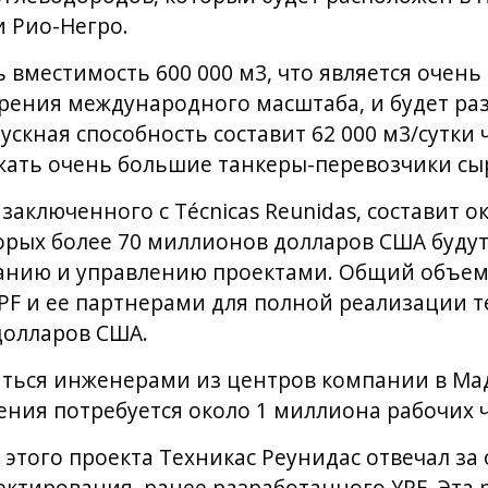
 Рио-Негро.
 вместимость 600 000 м3, что является очен
зрения международного масштаба, и будет ра
ускная способность составит 62 000 м3/сутки 
жать очень большие танкеры-перевозчики сыр
заключенного с Técnicas Reunidas, составит 
орых более 70 миллионов долларов США будут
ванию и управлению проектами. Общий объем
PF и ее партнерами для полной реализации т
долларов США.
яться инженерами из центров компании в Ма
ения потребуется около 1 миллиона рабочих ч
этого проекта Техникас Реунидас отвечал з