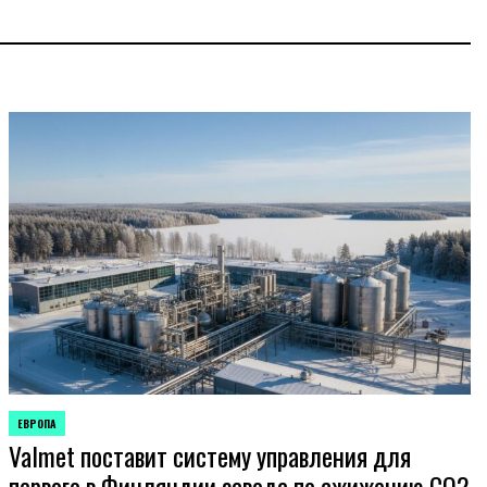
ЕВРОПА
ОПУБЛИКОВАНО
Valmet поставит систему управления для
В
первого в Финляндии завода по сжижению CO2