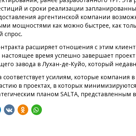
ктирования, ранее разработанного YPF. Эта 
естиций и сроки реализации запланированн
едоставления аргентинской компании возмож
ми мощностями как можно быстрее, как толь
 спрос.
нтракта расширяет отношения с этим клиент
в настоящее время успешно завершает проек
го завода в Лухан-де-Куйо, который недавн
ta соответствует усилиям, которые компания 
частию в проектах, в которых минимизируютс
ратегическим планом SALTA, представленным в