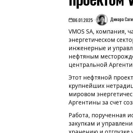
Динара Саг
06.01.2025
on
VMOS SA, компания, 
энергетическом сектор
инженерные и управле
нефтяным месторожде
центральной Аргенти
Этот нефтяной проект
крупнейших нетрадици
мировом энергетическ
Аргентины за счет со
Работа, порученная и
закупкам и управлени
хранению и отгрузке 