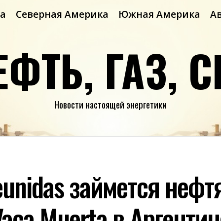
а
Северная Америка
Южная Америка
А
ЕФТЬ, ГАЗ, С
Новости настоящей энергетики
Reunidas займется неф
aca Muerta в Аргентин