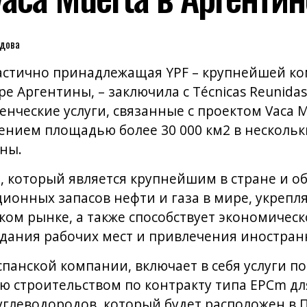
идова
частично принадлежащая YPF – крупнейшей к
е Аргентины, – заключила с Técnicas Reunidas
нческие услуги, связанные с проектом Vaca 
нием площадью более 30 000 км2 в несколь
ны.
, который является крупнейшим в стране и о
онных запасов нефти и газа в мире, укрепля
ом рынке, а также способствует экономичес
здания рабочих мест и привлечения иностра
спанской компании, включает в себя услуги п
ю строительством по контракту типа EPCm дл
углеводородов, который будет расположен в 