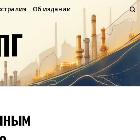
встралия
Об издании
ПГ
тяным
е