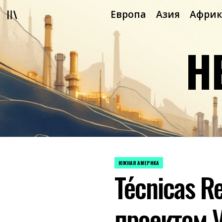
Перейти
Европа
Азия
Африк
к
содержимому
Н
ЮЖНАЯ АМЕРИКА
ОПУБЛИКОВАНО
Técnicas 
В
проектом V