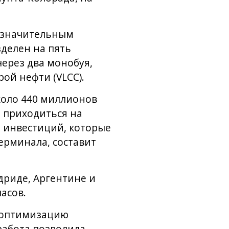
ь значительным
зделен на пять
через два монобуя,
ой нефти (VLCC).
около 440 миллионов
 приходиться на
 инвестиций, которые
ерминала, составит
дриде, Аргентине и
асов.
а оптимизацию