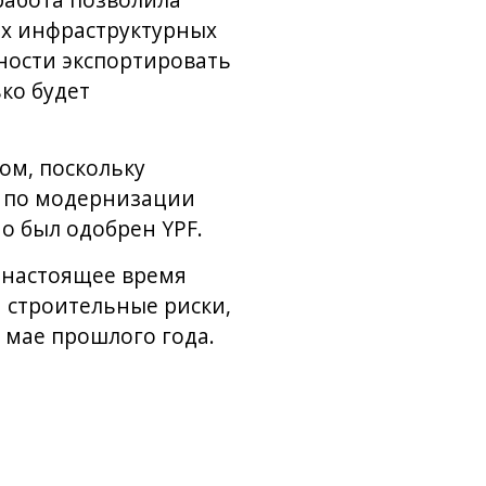
работа позволила
ых инфраструктурных
ности экспортировать
ко будет
ом, поскольку
т по модернизации
о был одобрен YPF.
в настоящее время
я строительные риски,
 мае прошлого года.