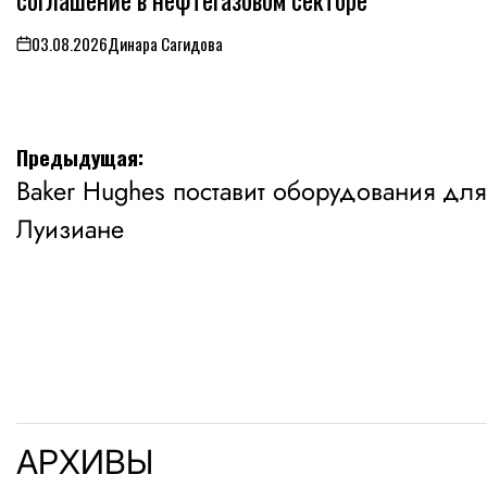
03.08.2026
Динара Сагидова
on
Навигация
Предыдущая:
Baker Hughes поставит оборудования для
по
Луизиане
записям
АРХИВЫ