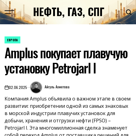
Перейти
НЕФТЬ, ГАЗ, СПГ
к
содержимому
ЕВРОПА
ОПУБЛИКОВАНО
Amplus покупает плавучую
В
установку Petrojarl I
Айгуль Ахметова
02.06.2025
on
Компания Amplus объявила о важном этапе в своем
развитии: приобретении одной из самых знаковых
в морской индустрии плавучих установок для
добычи, хранения и отгрузки нефти (FPSO) –
Petrojarl I. Эта многомиллионная сделка знаменует
собой переход Amplus от поставщика решений для