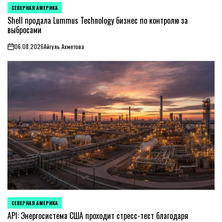
СЕВЕРНАЯ АМЕРИКА
ОПУБЛИКОВАНО
В
Shell продала Lummus Technology бизнес по контролю за
выбросами
06.08.2026
Айгуль Ахметова
on
СЕВЕРНАЯ АМЕРИКА
ОПУБЛИКОВАНО
В
API: Энергосистема США проходит стресс-тест благодаря