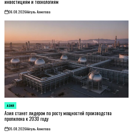
инвестициям и технологиям
06.08.2026
Айгуль Ахметова
on
АЗИЯ
ОПУБЛИКОВАНО
В
Азия станет лидером по росту мощностей производства
пропилена к 2030 году
05.08.2026
Айгуль Ахметова
on