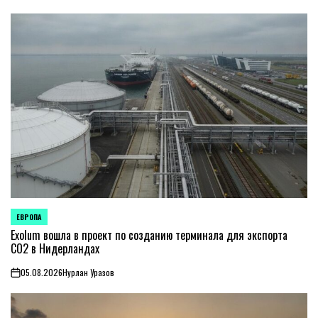
ЕВРОПА
ОПУБЛИКОВАНО
В
Exolum вошла в проект по созданию терминала для экспорта
CO2 в Нидерландах
05.08.2026
Нурлан Уразов
on