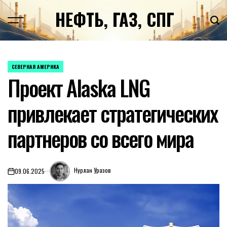
Перейти
НЕФТЬ, ГАЗ, СПГ
к
содержимому
СЕВЕРНАЯ АМЕРИКА
ОПУБЛИКОВАНО
Проект Alaska LNG
В
привлекает стратегических
партнеров со всего мира
Нурлан Уразов
09.06.2025
on