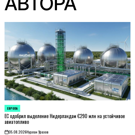
АВТОРА
ЕВРОПА
ОПУБЛИКОВАНО
В
ЕС одобрил выделение Нидерландам €290 млн на устойчивое
авиатопливо
05.08.2026
Нурлан Уразов
on