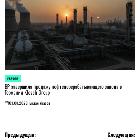
ЕВРОПА
ОПУБЛИКОВАНО
В
BP завершила продажу нефтеперерабатывающего завода в
Германии Klesch Group
03.08.2026
Нурлан Уразов
on
Навигация
Предыдущая:
Следующая: