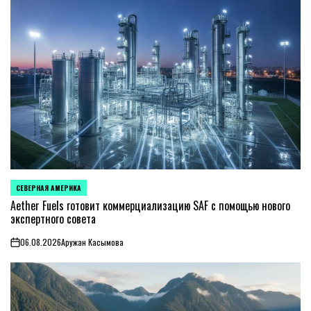
СЕВЕРНАЯ АМЕРИКА
ОПУБЛИКОВАНО
В
Aether Fuels готовит коммерциализацию SAF с помощью нового
экспертного совета
06.08.2026
Аружан Касымова
on