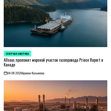
СЕВЕРНАЯ АМЕРИКА
ОПУБЛИКОВАНО
В
Allseas проложит морской участок газопровода Prince Rupert в
Канаде
04.08.2026
Аружан Касымова
on