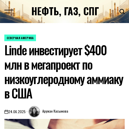
Перейти
НЕФТЬ, ГАЗ, СПГ
к
содержимому
СЕВЕРНАЯ АМЕРИКА
ОПУБЛИКОВАНО
Linde инвестирует $400
В
млн в мегапроект по
низкоуглеродному аммиаку
в США
Аружан Касымова
24.06.2025
on