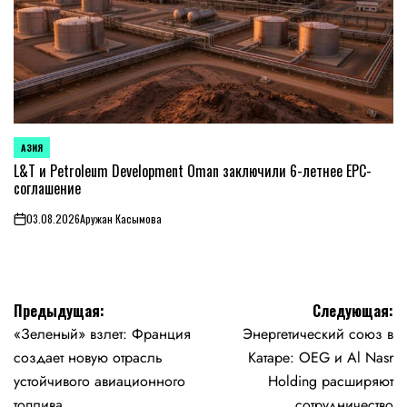
АЗИЯ
ОПУБЛИКОВАНО
В
L&T и Petroleum Development Oman заключили 6-летнее EPC-
соглашение
03.08.2026
Аружан Касымова
on
Навигация
Предыдущая:
Следующая:
«Зеленый» взлет: Франция
Энергетический союз в
по
создает новую отрасль
Катаре: OEG и Al Nasr
записям
устойчивого авиационного
Holding расширяют
топлива
сотрудничество