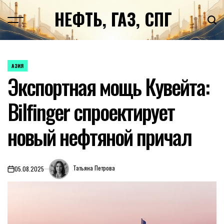
Перейти
НЕФТЬ, ГАЗ, СПГ
к
содержимому
АЗИЯ
ОПУБЛИКОВАНО
Экспортная мощь Кувейта:
В
Bilfinger спроектирует
новый нефтяной причал
Татьяна Петрова
05.08.2025
on