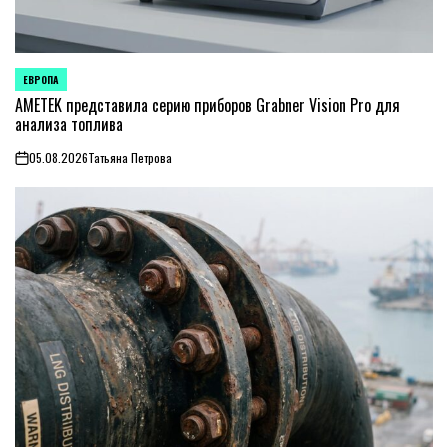
ЕВРОПА
ОПУБЛИКОВАНО
В
AMETEK представила серию приборов Grabner Vision Pro для
анализа топлива
05.08.2026
Татьяна Петрова
on