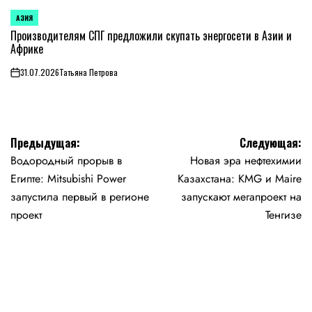
АЗИЯ
ОПУБЛИКОВАНО
В
Производителям СПГ предложили скупать энергосети в Азии и
Африке
31.07.2026
Татьяна Петрова
on
Навигация
Предыдущая:
Следующая:
Водородный прорыв в
Новая эра нефтехимии
по
Египте: Mitsubishi Power
Казахстана: KMG и Maire
записям
запустила первый в регионе
запускают мегапроект на
проект
Тенгизе