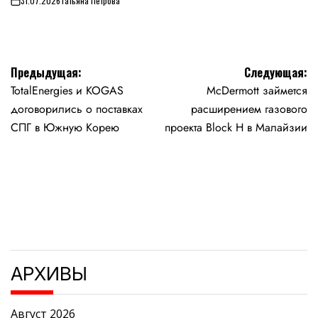
31.07.2026
Татьяна Петрова
on
Навигация
Предыдущая:
Следующая:
TotalEnergies и KOGAS
McDermott займется
по
договорились о поставках
расширением газового
записям
СПГ в Южную Корею
проекта Block H в Малайзии
АРХИВЫ
Август 2026