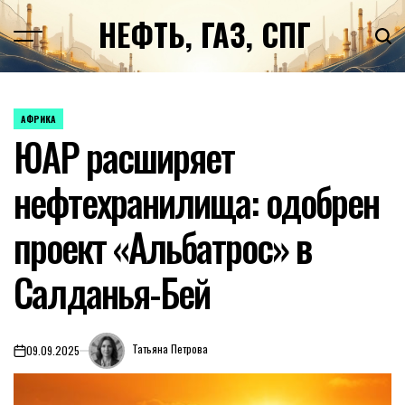
Перейти
НЕФТЬ, ГАЗ, СПГ
к
содержимому
АФРИКА
ОПУБЛИКОВАНО
ЮАР расширяет
В
нефтехранилища: одобрен
проект «Альбатрос» в
Салданья-Бей
Татьяна Петрова
09.09.2025
on