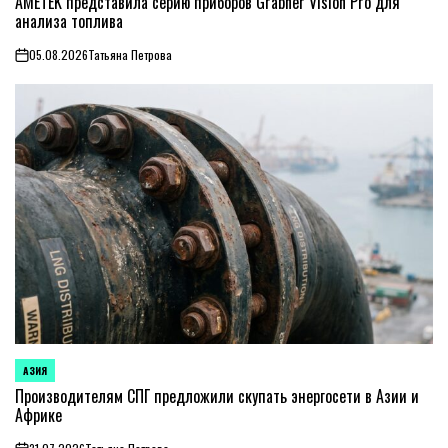
AMETEK представила серию приборов Grabner Vision Pro для
анализа топлива
05.08.2026
Татьяна Петрова
on
АЗИЯ
ОПУБЛИКОВАНО
В
Производителям СПГ предложили скупать энергосети в Азии и
Африке