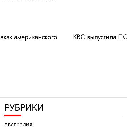
on
вках американского
KBC выпустила ПО
РУБРИКИ
Австралия