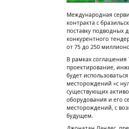
Международная серви
контракта с бразильс
поставку подводных д
конкурентного тендер
от 75 до 250 миллион
В рамках соглашения 
проектирование, инж
будет использоваться
месторождений «с ну
существующих активо
оборудования и его с
месторождений, с воз
будущем.
Джонатан Ландес, пр