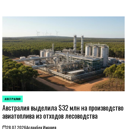
АВСТРАЛИЯ
ОПУБЛИКОВАНО
Австралия выделила $32 млн на производство
В
авиатоплива из отходов лесоводства
28.07.2026
Асланбек Имашев