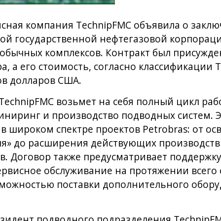
сная компания TechnipFMC объявила о закл
кой государственной нефтегазовой корпораци
обычных комплексов. Контракт был присужде
а, а его стоимость, согласно классификации T
ов долларов США.
TechnipFMC возьмет на себя полный цикл раб
иниринг и производство подводных систем. 
 в широком спектре проектов Petrobras: от о
ля» до расширения действующих производст
в. Договор также предусматривает поддержк
ервисное обслуживание на протяжении всего 
можностью поставки дополнительного оборуд
езидент подводного подразделения TechnipFM