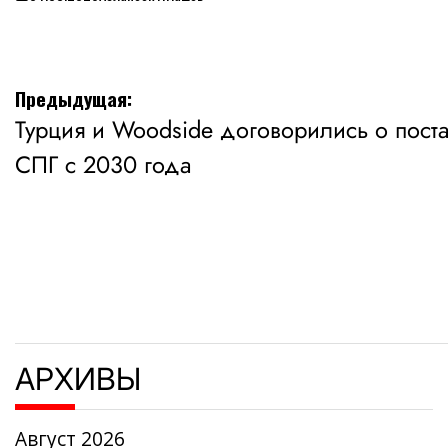
on
Навигация
Предыдущая:
Турция и Woodside договорились о поста
по
СПГ с 2030 года
записям
АРХИВЫ
Август 2026