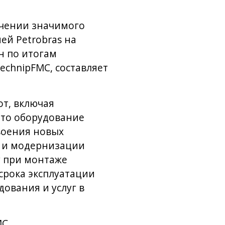
ючении значимого
ей Petrobras на
н по итогам
echnipFMC, составляет
от, включая
Это оборудование
своения новых
в и модернизации
у при монтаже
срока эксплуатации
ования и услуг в
C,