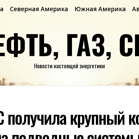
а
Северная Америка
Южная Америка
А
ЕФТЬ, ГАЗ, С
Новости настоящей энергетики
C получила крупный ко
 на подводные системы