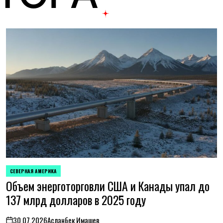
СЕВЕРНАЯ АМЕРИКА
ОПУБЛИКОВАНО
Объем энерготорговли США и Канады упал до
В
137 млрд долларов в 2025 году
30.07.2026
Асланбек Имашев