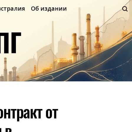
встралия
Об издании
ПГ
нтракт от
 в