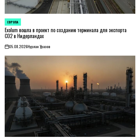
ЕВРОПА
ОПУБЛИКОВАНО
В
Exolum вошла в проект по созданию терминала для экспорта
CO2 в Нидерландах
05.08.2026
Нурлан Уразов
on