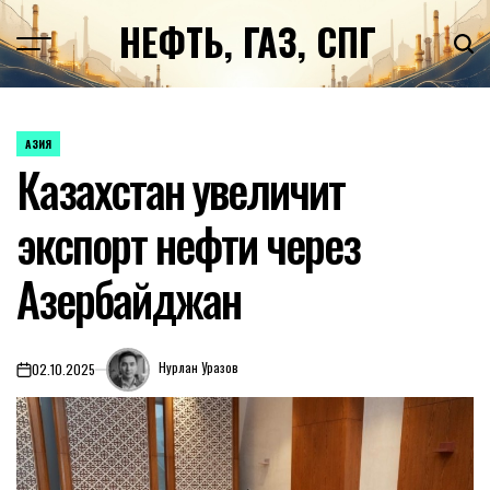
Перейти
НЕФТЬ, ГАЗ, СПГ
к
содержимому
АЗИЯ
ОПУБЛИКОВАНО
Казахстан увеличит
В
экспорт нефти через
Азербайджан
Нурлан Уразов
02.10.2025
on