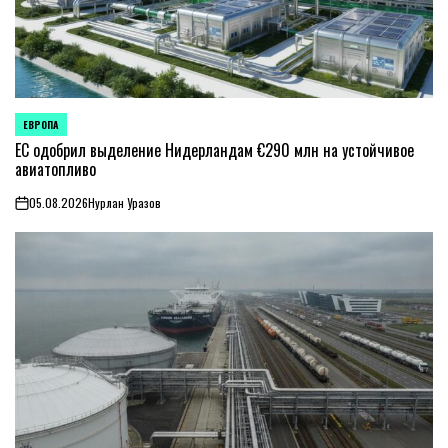
ЕВРОПА
ОПУБЛИКОВАНО
В
ЕС одобрил выделение Нидерландам €290 млн на устойчивое
авиатопливо
05.08.2026
Нурлан Уразов
on