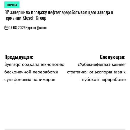
ЕВРОПА
ОПУБЛИКОВАНО
В
BP завершила продажу нефтеперерабатывающего завода в
Германии Klesch Group
03.08.2026
Нурлан Уразов
on
Навигация
Предыдущая:
Следующая:
Syensqo создала технологию
«Узбекнефтегаз» меняет
по
бесконечной переработки
стратегию: от экспорта газа к
записям
сульфоновых полимеров
глубокой переработке