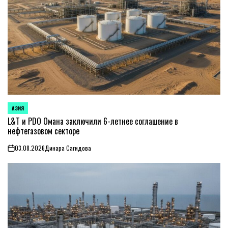
АЗИЯ
ОПУБЛИКОВАНО
В
L&T и PDO Омана заключили 6-летнее соглашение в
нефтегазовом секторе
03.08.2026
Динара Сагидова
on