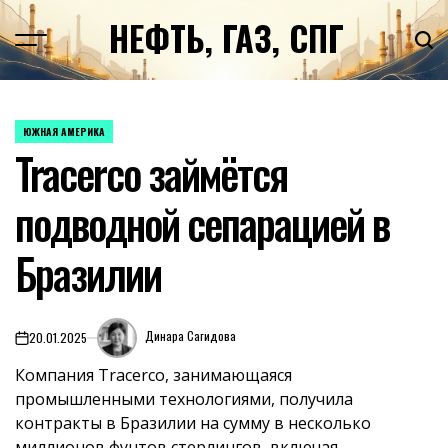
Перейти
НЕФТЬ, ГАЗ, СПГ
к
содержимому
ЮЖНАЯ АМЕРИКА
ОПУБЛИКОВАНО
Tracerco займётся
В
подводной сепарацией в
Бразилии
Динара Сагидова
20.01.2025
on
Компания Tracerco, занимающаяся
промышленными технологиями, получила
контракты в Бразилии на сумму в несколько
миллионов фунтов стерлингов, включая