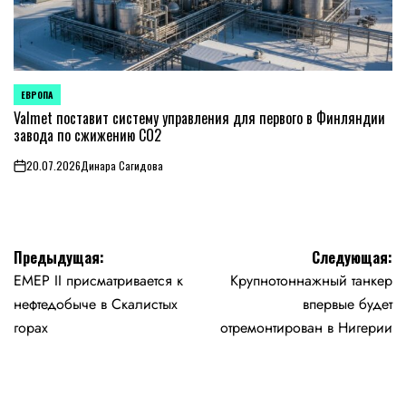
ЕВРОПА
ОПУБЛИКОВАНО
В
Valmet поставит систему управления для первого в Финляндии
завода по сжижению CO2
20.07.2026
Динара Сагидова
on
Навигация
Предыдущая:
Следующая:
EMEP II присматривается к
Крупнотоннажный танкер
по
нефтедобыче в Скалистых
впервые будет
записям
горах
отремонтирован в Нигерии