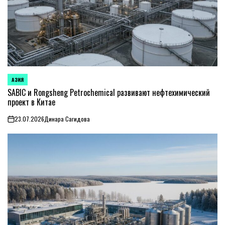
АЗИЯ
ОПУБЛИКОВАНО
В
SABIC и Rongsheng Petrochemical развивают нефтехимический
проект в Китае
23.07.2026
Динара Сагидова
on