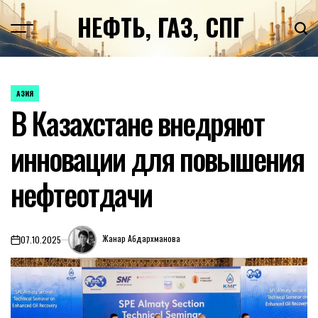
Перейти
НЕФТЬ, ГАЗ, СПГ
к
содержимому
АЗИЯ
ОПУБЛИКОВАНО
В Казахстане внедряют
В
инновации для повышения
нефтеотдачи
Жанар Абдархманова
07.10.2025
on