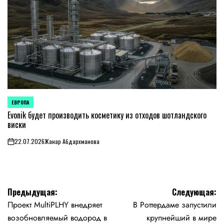
ЕВРОПА
ОПУБЛИКОВАНО
В
Evonik будет производить косметику из отходов шотландского
виски
22.07.2026
Жанар Абдархманова
on
Навигация
Предыдущая:
Следующая:
Проект MultiPLHY внедряет
В Роттердаме запустили
по
возобновляемый водород в
крупнейший в мире