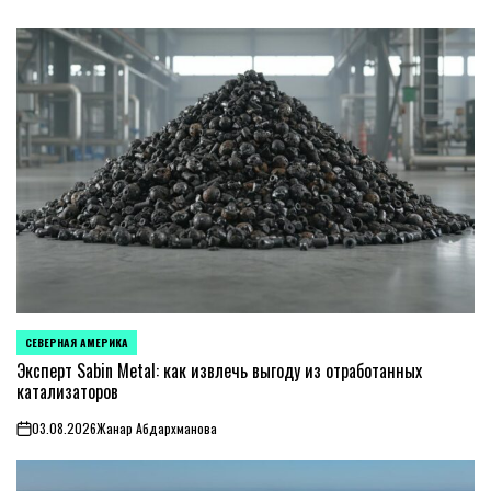
СЕВЕРНАЯ АМЕРИКА
ОПУБЛИКОВАНО
В
Эксперт Sabin Metal: как извлечь выгоду из отработанных
катализаторов
03.08.2026
Жанар Абдархманова
on