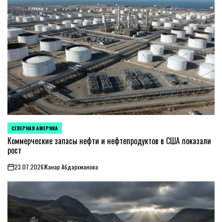
СЕВЕРНАЯ АМЕРИКА
ОПУБЛИКОВАНО
В
Коммерческие запасы нефти и нефтепродуктов в США показали
рост
23.07.2026
Жанар Абдархманова
on