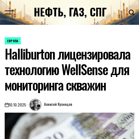
Перейти
НЕФТЬ, ГАЗ, СПГ
к
содержимому
ЕВРОПА
ОПУБЛИКОВАНО
Halliburton лицензировала
В
технологию WellSense для
мониторинга скважин
Алексей Кузнецов
10.10.2025
on