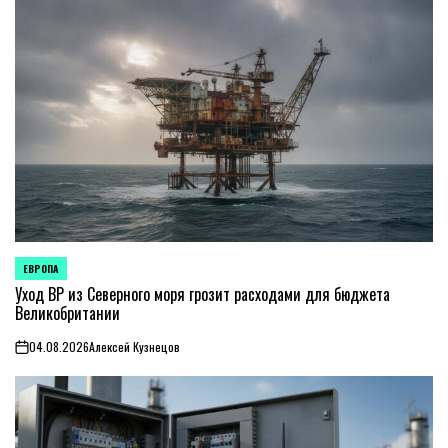
ЕВРОПА
ОПУБЛИКОВАНО
В
Уход BP из Северного моря грозит расходами для бюджета
Великобритании
04.08.2026
Алексей Кузнецов
on