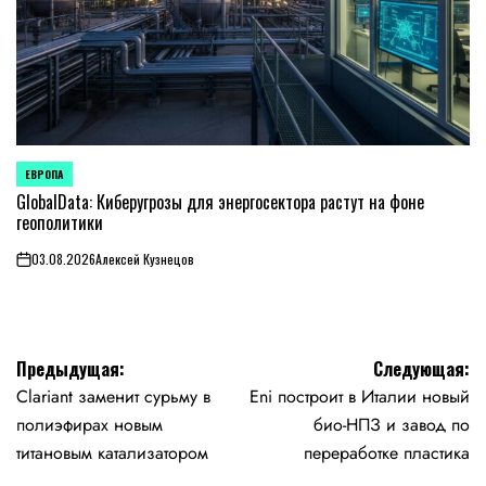
ЕВРОПА
ОПУБЛИКОВАНО
В
GlobalData: Киберугрозы для энергосектора растут на фоне
геополитики
03.08.2026
Алексей Кузнецов
on
Навигация
Предыдущая:
Следующая:
Clariant заменит сурьму в
Eni построит в Италии новый
по
полиэфирах новым
био-НПЗ и завод по
записям
титановым катализатором
переработке пластика