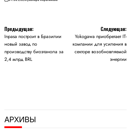
on
Навигация
Предыдущая:
Следующая:
Inpasa построит в Бразилии
Yokogawa приобретает IT-
по
новый завод по
компании для усиления в
записям
производству биоэтанола за
секторе возобновляемой
2,4 млрд BRL
энергии
АРХИВЫ