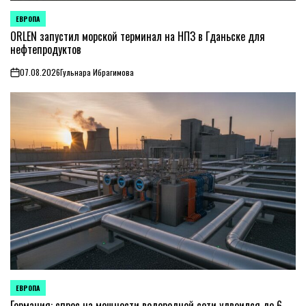
ЕВРОПА
ОПУБЛИКОВАНО
В
ORLEN запустил морской терминал на НПЗ в Гданьске для
нефтепродуктов
07.08.2026
Гульнара Ибрагимова
on
ЕВРОПА
ОПУБЛИКОВАНО
В
Германия: спрос на мощности водородной сети удвоился до 6