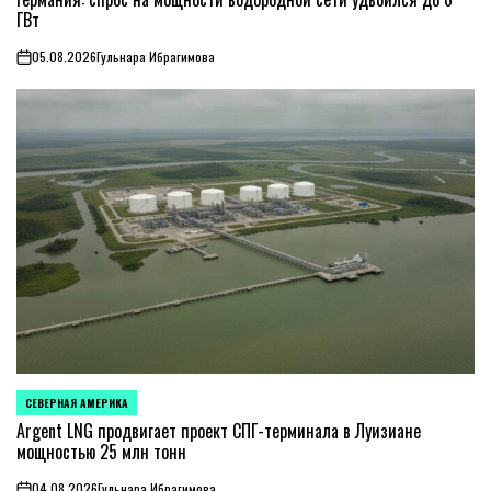
ГВт
05.08.2026
Гульнара Ибрагимова
on
СЕВЕРНАЯ АМЕРИКА
ОПУБЛИКОВАНО
В
Argent LNG продвигает проект СПГ-терминала в Луизиане
мощностью 25 млн тонн
04.08.2026
Гульнара Ибрагимова