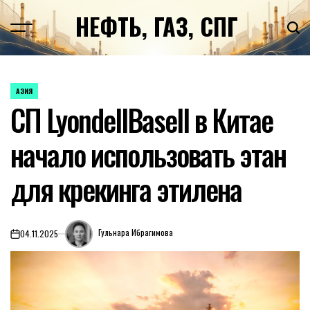
Перейти
НЕФТЬ, ГАЗ, СПГ
к
содержимому
АЗИЯ
ОПУБЛИКОВАНО
СП LyondellBasell в Китае
В
начало использовать этан
для крекинга этилена
Гульнара Ибрагимова
04.11.2025
on