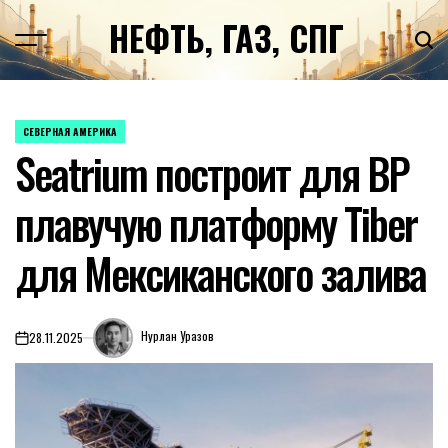
Перейти
НЕФТЬ, ГАЗ, СПГ
к
содержимому
СЕВЕРНАЯ АМЕРИКА
ОПУБЛИКОВАНО
Seatrium построит для BP
В
плавучую платформу Tiber
для Мексиканского залива
Нурлан Уразов
28.11.2025
on