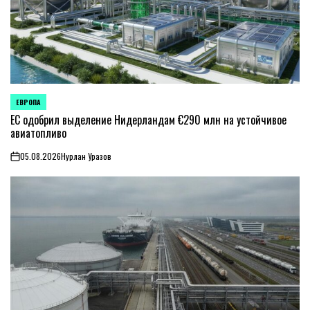
ЕВРОПА
ОПУБЛИКОВАНО
В
ЕС одобрил выделение Нидерландам €290 млн на устойчивое
авиатопливо
05.08.2026
Нурлан Уразов
on