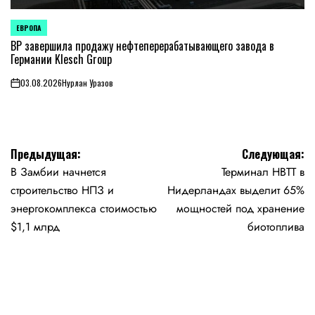
ЕВРОПА
ОПУБЛИКОВАНО
В
BP завершила продажу нефтеперерабатывающего завода в
Германии Klesch Group
03.08.2026
Нурлан Уразов
on
Навигация
Предыдущая:
Следующая:
В Замбии начнется
Терминал HBTT в
по
строительство НПЗ и
Нидерландах выделит 65%
записям
энергокомплекса стоимостью
мощностей под хранение
$1,1 млрд
биотоплива