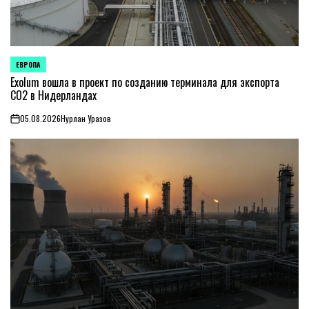
ЕВРОПА
ОПУБЛИКОВАНО
В
Exolum вошла в проект по созданию терминала для экспорта
CO2 в Нидерландах
05.08.2026
Нурлан Уразов
on