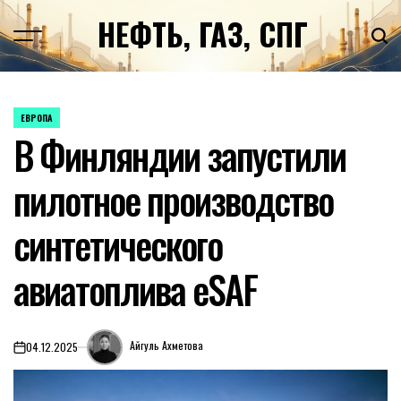
Перейти
НЕФТЬ, ГАЗ, СПГ
к
содержимому
ЕВРОПА
ОПУБЛИКОВАНО
В Финляндии запустили
В
пилотное производство
синтетического
авиатоплива eSAF
Айгуль Ахметова
04.12.2025
on