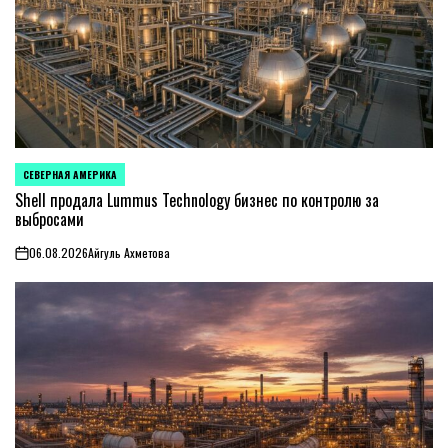
СЕВЕРНАЯ АМЕРИКА
ОПУБЛИКОВАНО
В
Shell продала Lummus Technology бизнес по контролю за
выбросами
06.08.2026
Айгуль Ахметова
on