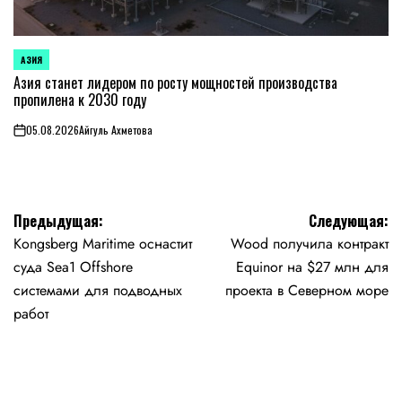
АЗИЯ
ОПУБЛИКОВАНО
В
Азия станет лидером по росту мощностей производства
пропилена к 2030 году
05.08.2026
Айгуль Ахметова
on
Навигация
Предыдущая:
Следующая:
Kongsberg Maritime оснастит
Wood получила контракт
по
суда Sea1 Offshore
Equinor на $27 млн для
записям
системами для подводных
проекта в Северном море
работ