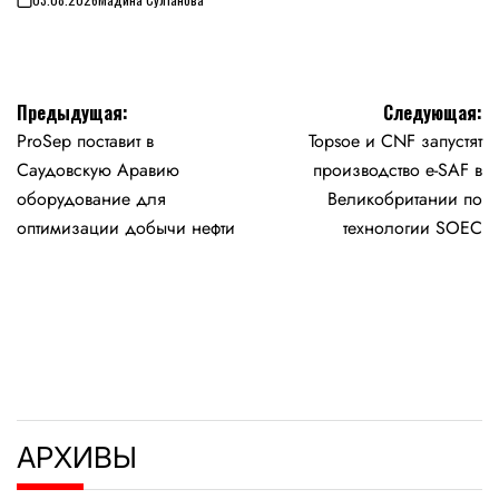
on
Навигация
Предыдущая:
Следующая:
ProSep поставит в
Topsoe и CNF запустят
по
Саудовскую Аравию
производство e-SAF в
записям
оборудование для
Великобритании по
оптимизации добычи нефти
технологии SOEC
АРХИВЫ