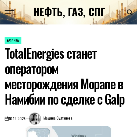
Перейти
НЕФТЬ, ГАЗ, СПГ
к
содержимому
АФРИКА
ОПУБЛИКОВАНО
TotalEnergies станет
В
оператором
месторождения Mopane в
Намибии по сделке с Galp
Мадина Султанова
10.12.2025
on