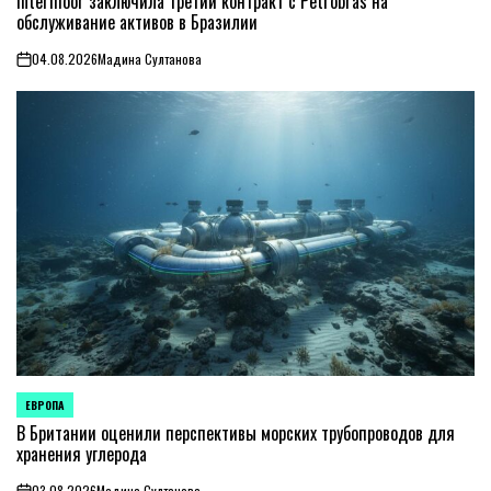
Intermoor заключила третий контракт с Petrobras на
обслуживание активов в Бразилии
04.08.2026
Мадина Султанова
on
ЕВРОПА
ОПУБЛИКОВАНО
В
В Британии оценили перспективы морских трубопроводов для
хранения углерода
03.08.2026
Мадина Султанова