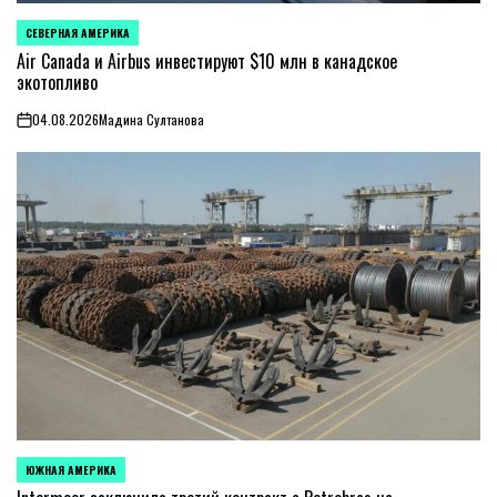
СЕВЕРНАЯ АМЕРИКА
ОПУБЛИКОВАНО
В
Air Canada и Airbus инвестируют $10 млн в канадское
экотопливо
04.08.2026
Мадина Султанова
on
ЮЖНАЯ АМЕРИКА
ОПУБЛИКОВАНО
В