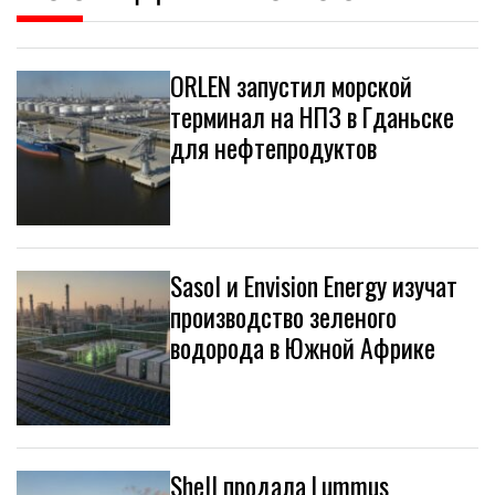
ORLEN запустил морской
терминал на НПЗ в Гданьске
для нефтепродуктов
Sasol и Envision Energy изучат
производство зеленого
водорода в Южной Африке
Shell продала Lummus