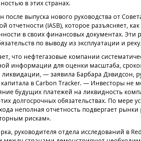
ностью в этих странах.
н после выпуска нового руководства от Сов
й отчетности (IASB), которое разъясняет, к
ности в своих финансовых документах. Эти 
язательств по выводу из эксплуатации и рек
ет, что нефтегазовые компании систематиче
ной информации для оценки масштаба, сроко
о ликвидации, — заявила Барбара Дэвидсон, 
капитала в Carbon Tracker. — Инвесторы не 
яние будущих платежей на ликвидность комп
этих долгосрочных обязательствах. По мере у
хода неполная отчетность подвергает рынки
торным рискам».
ка, руководителя отдела исследований в Redw
ти между странами демонстрируют необходим