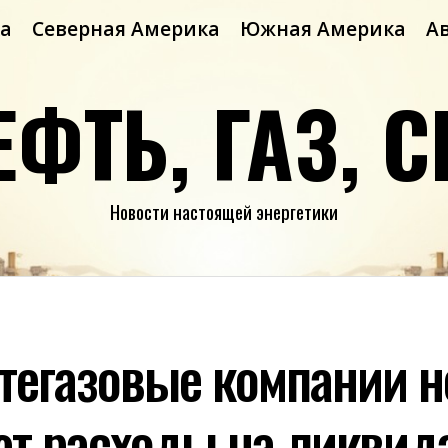
а
Северная Америка
Южная Америка
А
ЕФТЬ, ГАЗ, С
Новости настоящей энергетики
фтегазовые компании н
т расходы на ликви