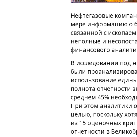
Нефтегазовые компани
мере информацию о бу
связанной с ископаем
неполные и несопост
финансового аналитич
В исследовании под н
были проанализирова
использование единых
полнота отчетности з
среднем 45% необходи
При этом аналитики 
целью, поскольку хот
из 15 оценочных крите
отчетности в Великоб