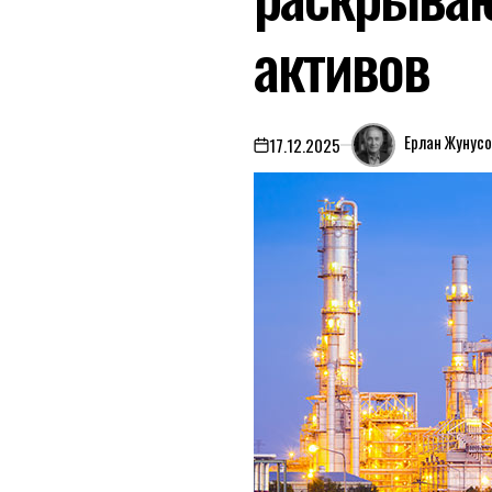
активов
Ерлан Жунусо
17.12.2025
on