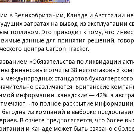
и в Великобритании, Канаде и Австралии не
дущих затратах на вывод из эксплуатации с
ым топливом. Это приводит к тому, что инве
авимые данные для принятия решений, говор
еского центра Carbon Tracker.
азванием «Обязательства по ликвидации акти
ны финансовые отчеты 38 нефтегазовых ком
 международных стандартов бухгалтерского у
начительно различаются. Британские компан
мой информации, канадские — 42%, а австра
отмечают, что полное раскрытие информации
я бы одна из компаний в выборке предостави
риев. В отчете предполагается, что более вы
ритании и Канаде может быть связано с боле