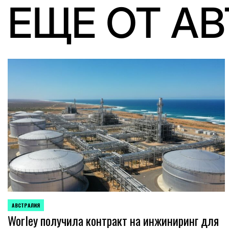
ЕЩЕ ОТ А
АВСТРАЛИЯ
ОПУБЛИКОВАНО
Worley получила контракт на инжиниринг для
В