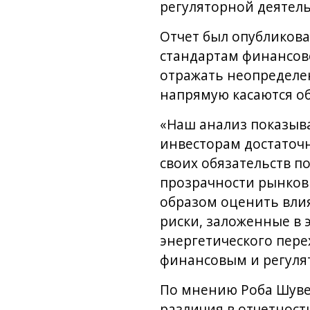
регуляторной деятель
Отчет был опубликова
стандартам финансово
отражать неопределен
напрямую касаются об
«Наш анализ показыва
инвесторам достаточ
своих обязательств п
прозрачности рынков 
образом оценить вли
риски, заложенные в 
энергетического пере
финансовым и регуля
По мнению Роба Шувер
различия в отчетнос