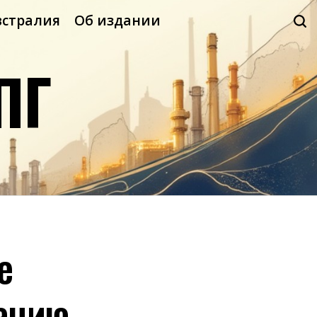
встралия
Об издании
ПГ
е
дацию