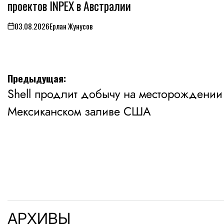
проектов INPEX в Австралии
03.08.2026
Ерлан Жунусов
on
Навигация
Предыдущая:
Shell продлит добычу на месторождении 
по
Мексиканском заливе США
записям
АРХИВЫ