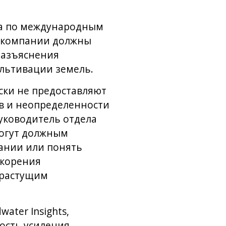
ета по международным
ак компании должны
разъяснения
ультивации земель.
ски не предоставляют
в и неопределенности
руководитель отдела
могут должным
ании или понять
скорения
 растущим
ater Insights,
ость усиления