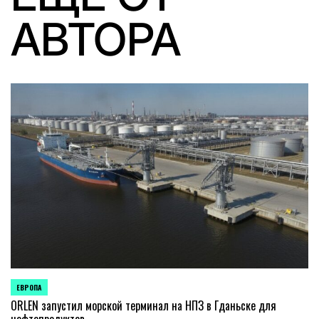
АВТОРА
ЕВРОПА
ОПУБЛИКОВАНО
В
ORLEN запустил морской терминал на НПЗ в Гданьске для
нефтепродуктов