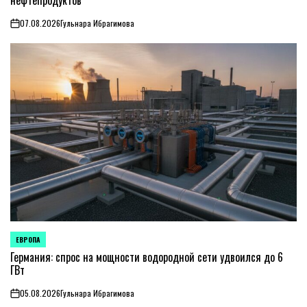
07.08.2026
Гульнара Ибрагимова
on
ЕВРОПА
ОПУБЛИКОВАНО
В
Германия: спрос на мощности водородной сети удвоился до 6
ГВт
05.08.2026
Гульнара Ибрагимова
on