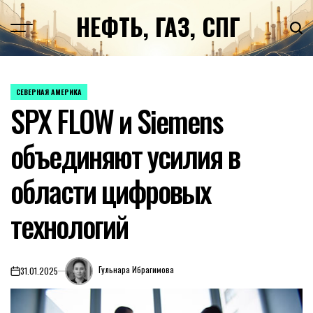
Перейти
НЕФТЬ, ГАЗ, СПГ
к
содержимому
СЕВЕРНАЯ АМЕРИКА
ОПУБЛИКОВАНО
SPX FLOW и Siemens
В
объединяют усилия в
области цифровых
технологий
Гульнара Ибрагимова
31.01.2025
on