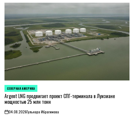
СЕВЕРНАЯ АМЕРИКА
ОПУБЛИКОВАНО
В
Argent LNG продвигает проект СПГ-терминала в Луизиане
мощностью 25 млн тонн
04.08.2026
Гульнара Ибрагимова
on