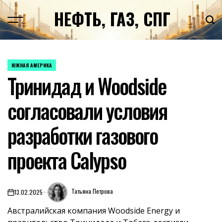
Перейти
НЕФТЬ, ГАЗ, СПГ
к
содержимому
ЮЖНАЯ АМЕРИКА
ОПУБЛИКОВАНО
Тринидад и Woodside
В
согласовали условия
разработки газового
проекта Calypso
Татьяна Петрова
13.02.2025
on
Австралийская компания Woodside Energy и