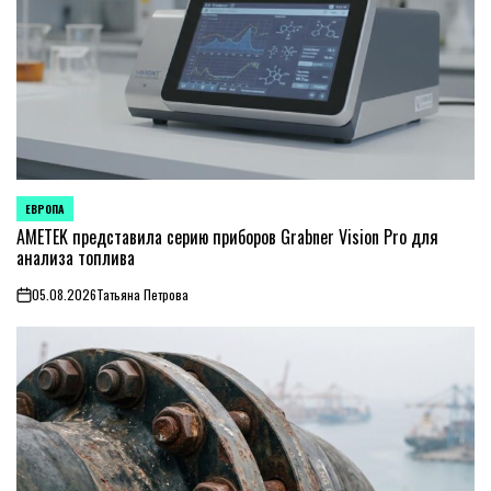
ЕВРОПА
ОПУБЛИКОВАНО
В
AMETEK представила серию приборов Grabner Vision Pro для
анализа топлива
05.08.2026
Татьяна Петрова
on