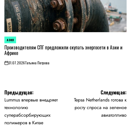
АЗИЯ
ОПУБЛИКОВАНО
В
Производителям СПГ предложили скупать энергосети в Азии и
Африке
31.07.2026
Татьяна Петрова
on
Навигация
Предыдущая:
Следующая:
Lummus впервые внедряет
Tepsa Netherlands готова к
по
технологию
росту спроса на зеленое
записям
суперабсорбирующих
авиатопливо
полимеров в Китае