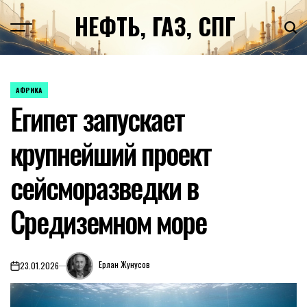
Перейти
НЕФТЬ, ГАЗ, СПГ
к
содержимому
АФРИКА
ОПУБЛИКОВАНО
Египет запускает
В
крупнейший проект
сейсморазведки в
Средиземном море
Ерлан Жунусов
23.01.2026
on