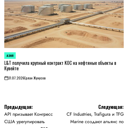
АЗИЯ
ОПУБЛИКОВАНО
В
L&T получила крупный контракт KOC на нефтяные объекты в
Кувейте
31.07.2026
Ерлан Жунусов
on
Навигация
Предыдущая:
Следующая:
API призывает Конгресс
CF Industries, Trafigura и TFG
по
США урегулировать
Marine создают альянс по