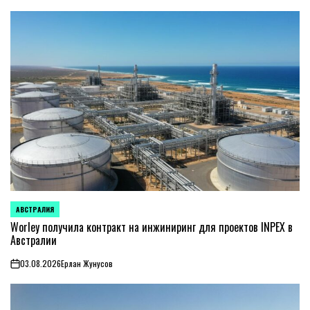
АВСТРАЛИЯ
ОПУБЛИКОВАНО
В
Worley получила контракт на инжиниринг для проектов INPEX в
Австралии
03.08.2026
Ерлан Жунусов
on