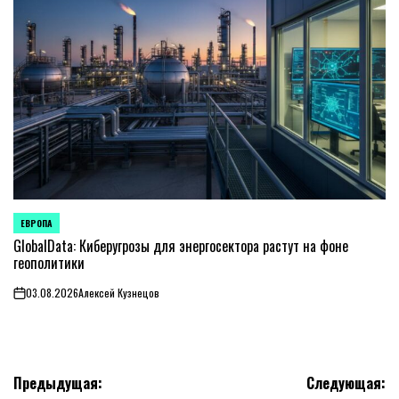
ЕВРОПА
ОПУБЛИКОВАНО
В
GlobalData: Киберугрозы для энергосектора растут на фоне
геополитики
03.08.2026
Алексей Кузнецов
on
Навигация
Предыдущая:
Следующая: