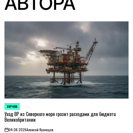
АВТОРА
ЕВРОПА
ОПУБЛИКОВАНО
В
Уход BP из Северного моря грозит расходами для бюджета
Великобритании
04.08.2026
Алексей Кузнецов
on