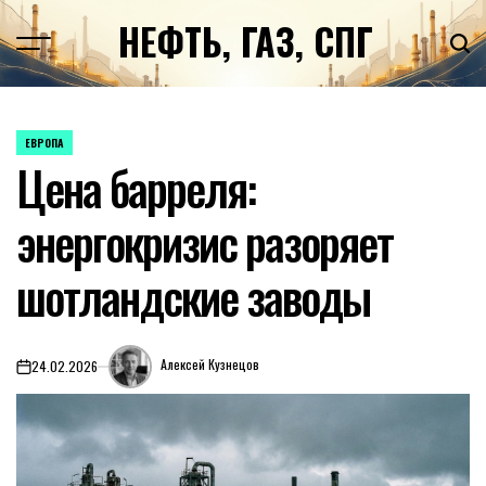
Перейти
НЕФТЬ, ГАЗ, СПГ
к
содержимому
ЕВРОПА
ОПУБЛИКОВАНО
Цена барреля:
В
энергокризис разоряет
шотландские заводы
Алексей Кузнецов
24.02.2026
on