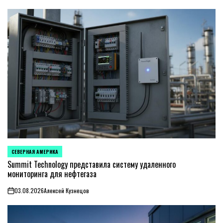
СЕВЕРНАЯ АМЕРИКА
ОПУБЛИКОВАНО
В
Summit Technology представила систему удаленного
мониторинга для нефтегаза
03.08.2026
Алексей Кузнецов
on