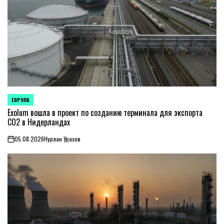
ЕВРОПА
ОПУБЛИКОВАНО
В
Exolum вошла в проект по созданию терминала для экспорта
CO2 в Нидерландах
05.08.2026
Нурлан Уразов
on