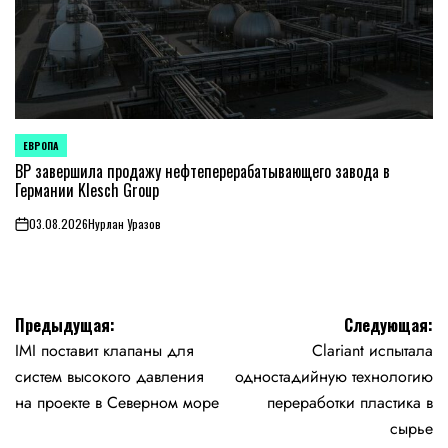
ЕВРОПА
ОПУБЛИКОВАНО
В
BP завершила продажу нефтеперерабатывающего завода в
Германии Klesch Group
03.08.2026
Нурлан Уразов
on
Навигация
Предыдущая:
Следующая:
IMI поставит клапаны для
Clariant испытала
по
систем высокого давления
одностадийную технологию
записям
на проекте в Северном море
переработки пластика в
сырье