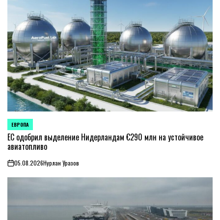
ЕВРОПА
ОПУБЛИКОВАНО
В
ЕС одобрил выделение Нидерландам €290 млн на устойчивое
авиатопливо
05.08.2026
Нурлан Уразов
on