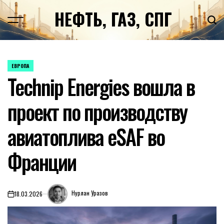
Перейти
НЕФТЬ, ГАЗ, СПГ
к
содержимому
ЕВРОПА
ОПУБЛИКОВАНО
Technip Energies вошла в
В
проект по производству
авиатоплива eSAF во
Франции
Нурлан Уразов
18.03.2026
on