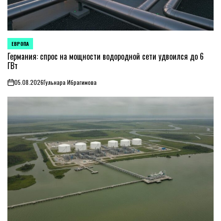
ЕВРОПА
ОПУБЛИКОВАНО
В
Германия: спрос на мощности водородной сети удвоился до 6
ГВт
05.08.2026
Гульнара Ибрагимова
on