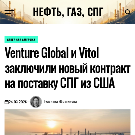
Перейти
НЕФТЬ, ГАЗ, СПГ
к
содержимому
СЕВЕРНАЯ АМЕРИКА
ОПУБЛИКОВАНО
Venture Global и Vitol
В
заключили новый контракт
на поставку СПГ из США
Гульнара Ибрагимова
24.03.2026
on