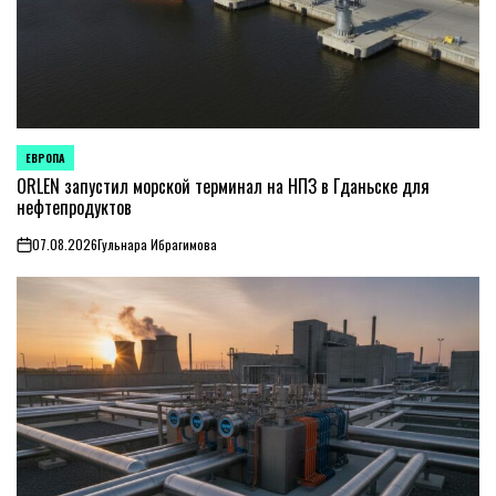
ЕВРОПА
ОПУБЛИКОВАНО
В
ORLEN запустил морской терминал на НПЗ в Гданьске для
нефтепродуктов
07.08.2026
Гульнара Ибрагимова
on