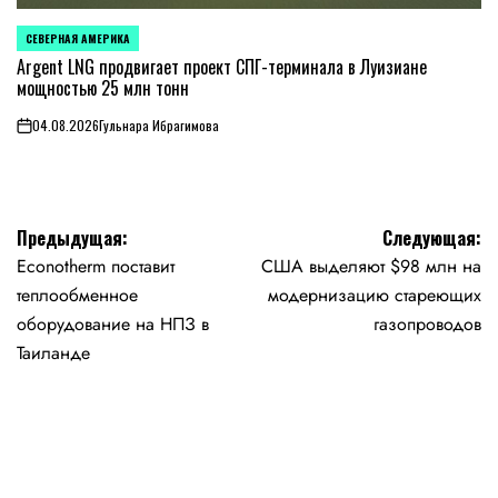
СЕВЕРНАЯ АМЕРИКА
ОПУБЛИКОВАНО
В
Argent LNG продвигает проект СПГ-терминала в Луизиане
мощностью 25 млн тонн
04.08.2026
Гульнара Ибрагимова
on
Навигация
Предыдущая:
Следующая:
Econotherm поставит
США выделяют $98 млн на
по
теплообменное
модернизацию стареющих
записям
оборудование на НПЗ в
газопроводов
Таиланде