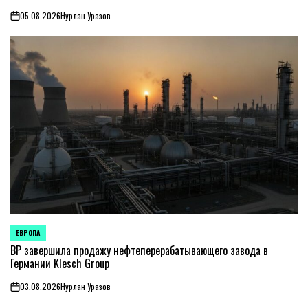
05.08.2026
Нурлан Уразов
on
ЕВРОПА
ОПУБЛИКОВАНО
В
BP завершила продажу нефтеперерабатывающего завода в
Германии Klesch Group
03.08.2026
Нурлан Уразов
on