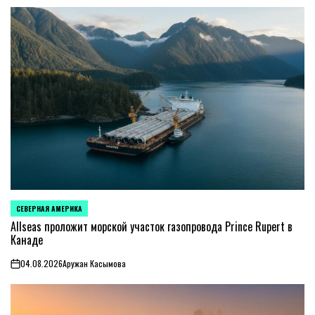
СЕВЕРНАЯ АМЕРИКА
ОПУБЛИКОВАНО
В
Allseas проложит морской участок газопровода Prince Rupert в
Канаде
04.08.2026
Аружан Касымова
on