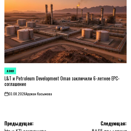
АЗИЯ
ОПУБЛИКОВАНО
В
L&T и Petroleum Development Oman заключили 6-летнее EPC-
соглашение
03.08.2026
Аружан Касымова
on
Навигация
Предыдущая:
Следующая:
hte и KTI заключили
BASF поддержит