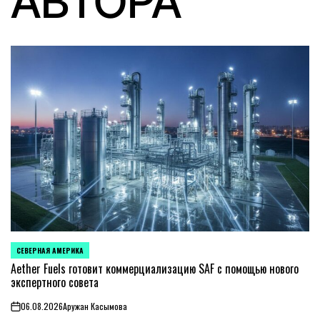
АВТОРА
СЕВЕРНАЯ АМЕРИКА
ОПУБЛИКОВАНО
В
Aether Fuels готовит коммерциализацию SAF с помощью нового
экспертного совета
06.08.2026
Аружан Касымова
on