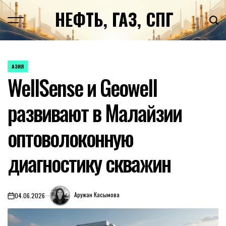
Перейти
НЕФТЬ, ГАЗ, СПГ
к
содержимому
АЗИЯ
ОПУБЛИКОВАНО
WellSense и Geowell
В
развивают в Малайзии
оптоволоконную
диагностику скважин
Аружан Касымова
04.06.2026
on