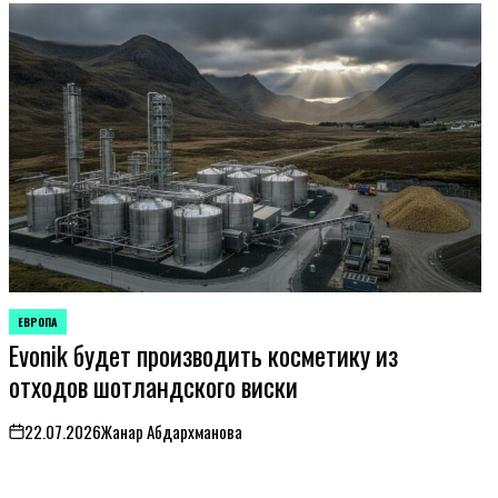
ЕВРОПА
ОПУБЛИКОВАНО
Evonik будет производить косметику из
В
отходов шотландского виски
22.07.2026
Жанар Абдархманова
on