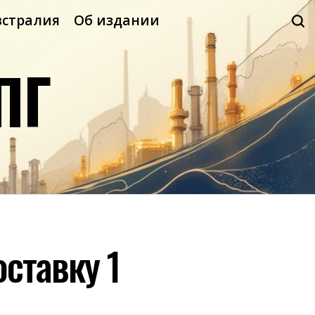
встралия
Об издании
ПГ
ставку 1