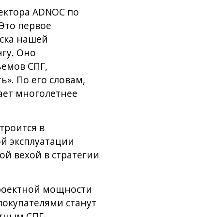
ектора ADNOC по
«Это первое
уска нашей
гу. Оно
емов СПГ,
». По его словам,
жает многолетнее
троится в
й эксплуатации
ой вехой в стратегии
проектной мощности
 покупателями станут
ртным СПГ-