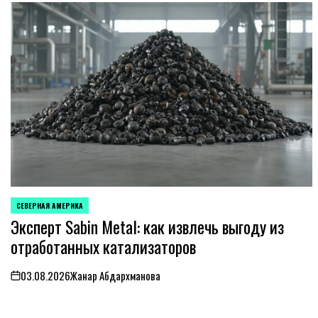
СЕВЕРНАЯ АМЕРИКА
ОПУБЛИКОВАНО
Эксперт Sabin Metal: как извлечь выгоду из
В
отработанных катализаторов
03.08.2026
Жанар Абдархманова
on