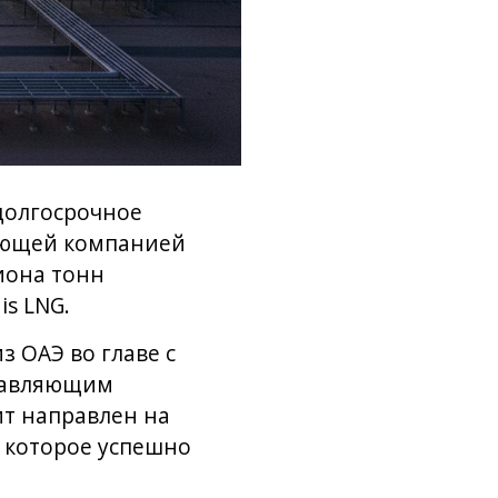
долгосрочное
ающей компанией
лиона тонн
is LNG.
 ОАЭ во главе с
правляющим
т направлен на
 которое успешно