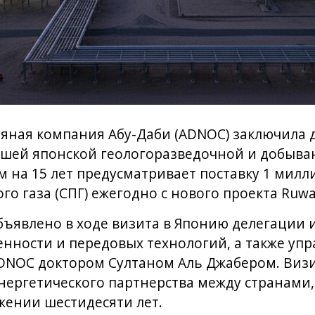
яная компания Абу-Даби (ADNOC) заключила 
йшей японской геологоразведочной и добыв
ом на 15 лет предусматривает поставку 1 мил
о газа (СПГ) ежегодно с нового проекта Ruwa
ъявлено в ходе визита в Японию делегации из
ности и передовых технологий, а также у
DNOC доктором Султаном Аль Джабером. Визи
нергетического партнерства между странами,
жении шестидесяти лет.