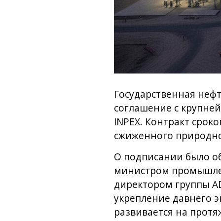
Государственная нефт
соглашение с крупне
INPEX. Контракт срок
сжиженного природног
О подписании было об
министром промышлен
директором группы A
укрепление давнего э
развивается на протя