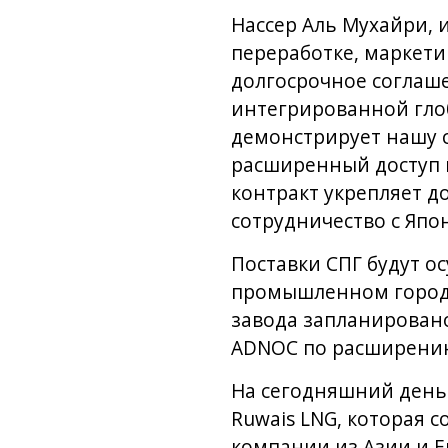
Нассер Аль Мухайри,
переработке, маркети
долгосрочное соглаше
интегрированной гло
демонстрирует нашу 
расширенный доступ к
контракт укрепляет д
сотрудничество с Япо
Поставки СПГ будут ос
промышленном городе
завода запланировано
ADNOC по расширению
На сегодняшний день
Ruwais LNG, которая 
компании из Азии и Е