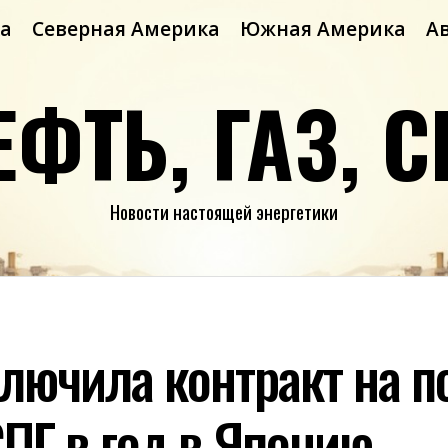
а
Северная Америка
Южная Америка
А
ЕФТЬ, ГАЗ, С
Новости настоящей энергетики
лючила контракт на по
СПГ в год в Японию