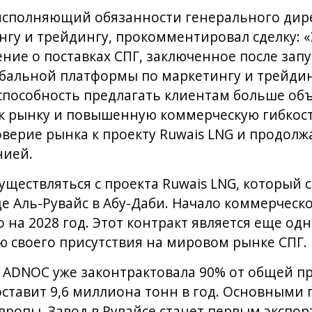
 исполняющий обязанности генерального дир
нгу и трейдингу, прокомментировал сделку: 
ние о поставках СПГ, заключенное после зап
бальной платформы по маркетингу и трейдин
способность предлагать клиентам больше объ
 рынку и повышенную коммерческую гибкость
оверие рынка к проекту Ruwais LNG и продол
нией.
уществляться с проекта Ruwais LNG, который с
 Аль-Рувайс в Абу-Даби. Начало коммерческо
 на 2028 год. Этот контракт является еще одн
 своего присутствия на мировом рынке СПГ.
 ADNOC уже законтрактовала 90% от общей 
составит 9,6 миллиона тонн в год. Основными
вропы. Завод в Рувайсе станет первым экспо