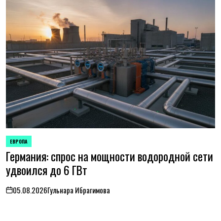
ЕВРОПА
ОПУБЛИКОВАНО
Германия: спрос на мощности водородной сети
В
удвоился до 6 ГВт
05.08.2026
Гульнара Ибрагимова
on