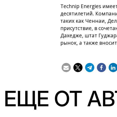
Technip Energies име
десятилетий. Компани
таких как Ченнаи, Де
присутствие, в соче
Дахедже, штат Гуджар
рынок, а также вноси
ЕЩЕ ОТ А