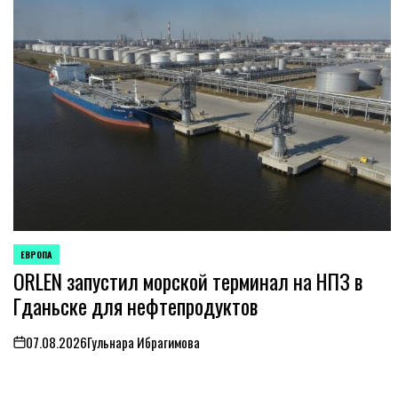
ЕВРОПА
ОПУБЛИКОВАНО
ORLEN запустил морской терминал на НПЗ в
В
Гданьске для нефтепродуктов
07.08.2026
Гульнара Ибрагимова
on