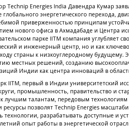
 Technip Energies India Давендра Кумар заяв
е глобального энергетического перехода, д
ебимой приверженностью принципам устойчи
ытием нового офиса в Ахмадабаде и Центра и
ательском парке IITM компания углубляет сво
ческий и инженерный центр, но и как ключево
ходу страны к низкоуглеродному будущему. 
итию местных решений, созданию высокоопл
зиций Индии как центра инноваций в област
рк IITM, первый в Индии университетский исс
руги, промышленность, правительство и ста
 к лучшим талантам, передовым технологиям
и ресурсы позволят Technip Energies масштаб
 технологии, разрабатывать доступные и ус
летний опыт работы в энергетической отрасл