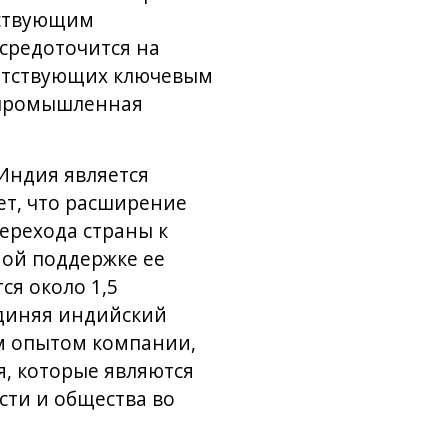
ествующим
средоточится на
ветствующих ключевым
, промышленная
 Индия является
ет, что расширение
ерехода страны к
ной поддержке ее
я около 1,5
единяя индийский
м опытом компании,
я, которые являются
ти и общества во