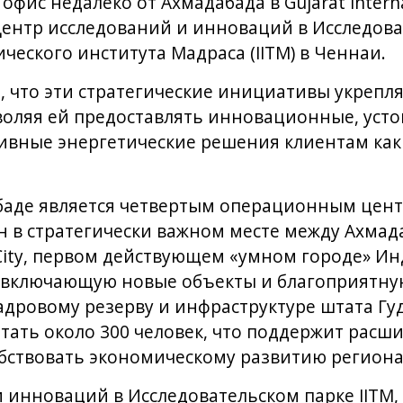
фис недалеко от Ахмадабада в Gujarat Internat
в Центр исследований и инноваций в Исследов
ческого института Мадраса (IITM) в Ченнаи.
 что эти стратегические инициативы укрепл
зволяя ей предоставлять инновационные, уст
вные энергетические решения клиентам как 
аде является четвертым операционным центр
н в стратегически важном месте между Ахмад
City, первом действующем «умном городе» Ин
 включающую новые объекты и благоприятную
кадровому резерву и инфраструктуре штата Гу
отать около 300 человек, что поддержит расш
собствовать экономическому развитию региона
 инноваций в Исследовательском парке IITM,