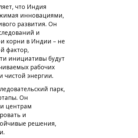
ляет, что Индия
вижимая инновациями,
вого развития. Он
сследований и
и корни в Индии – не
й фактор,
Эти инициативы будут
ачиваемых рабочих
и чистой энергии.
ледовательский парк,
ртапы. Он
 и центрам
ировать и
тойчивые решения,
и.