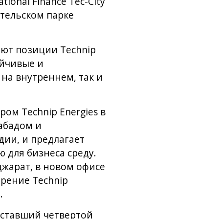
ional Finance Tec-City
ательском парке
яют позиции Technip
ойчивые и
на внутреннем, так и
ом Technip Energies в
абадом и
дии, и предлагает
 для бизнеса среду.
джарат, в новом офисе
ирение Technip
.
 ставший четвертой