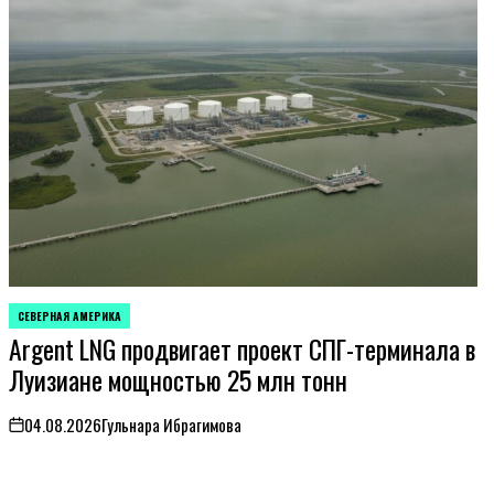
СЕВЕРНАЯ АМЕРИКА
ОПУБЛИКОВАНО
Argent LNG продвигает проект СПГ-терминала в
В
Луизиане мощностью 25 млн тонн
04.08.2026
Гульнара Ибрагимова
on