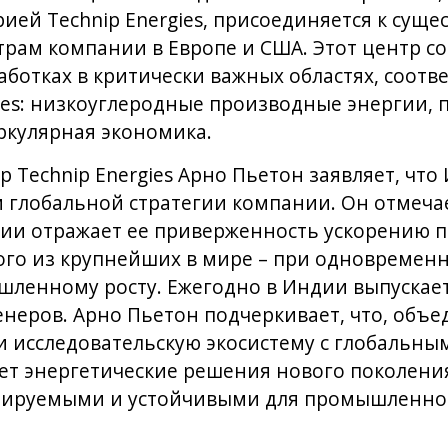
ией Technip Energies, присоединяется к сущ
рам компании в Европе и США. Этот центр со
аботках в критически важных областях, соот
gies: низкоуглеродные производные энергии
ркулярная экономика.
 Technip Energies Арно Пьетон заявляет, что
 глобальной стратегии компании. Он отмеча
ндии отражает ее приверженность ускорению п
ого из крупнейших в мире – при одновремен
ленному росту. Ежегодно в Индии выпускаетс
неров. Арно Пьетон подчеркивает, что, объ
и исследовательскую экосистему с глобальны
дает энергетические решения нового поколени
ируемыми и устойчивыми для промышленнос