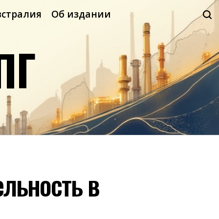
встралия
Об издании
ПГ
ельность в