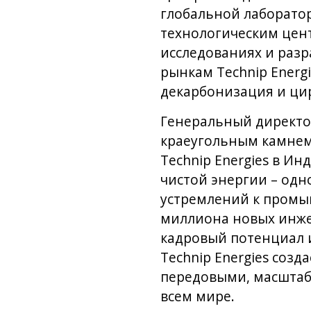
глобальной лаборатор
технологическим цент
исследованиях и разр
рынкам Technip Ener
декарбонизация и ци
Генеральный директор
краеугольным камнем
Technip Energies в И
чистой энергии – одн
устремлений к промыш
миллиона новых инже
кадровый потенциал 
Technip Energies соз
передовыми, масштаб
всем мире.