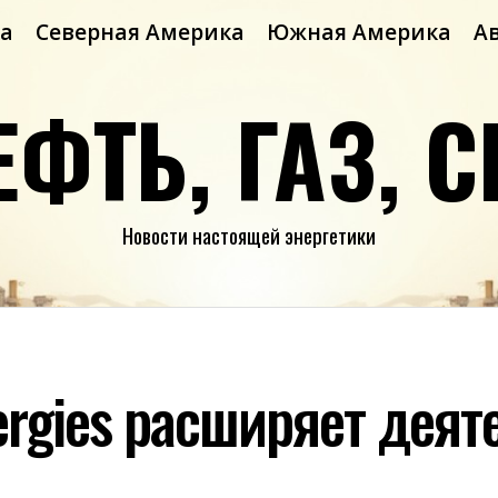
а
Северная Америка
Южная Америка
А
ЕФТЬ, ГАЗ, С
Новости настоящей энергетики
ergies расширяет деят