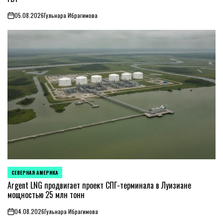
05.08.2026
Гульнара Ибрагимова
on
СЕВЕРНАЯ АМЕРИКА
ОПУБЛИКОВАНО
В
Argent LNG продвигает проект СПГ-терминала в Луизиане
мощностью 25 млн тонн
04.08.2026
Гульнара Ибрагимова
on