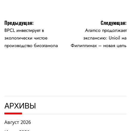
Навигация
Предыдущая:
Следующая:
BPCL инвестирует в
Aramco продолжает
по
экологически чистое
экспансию: Unioil на
записям
производство биоэтанола
Филиппинах – новая цель
АРХИВЫ
Август 2026