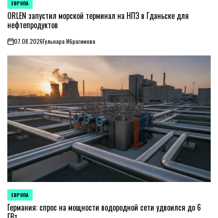
ЕВРОПА
ОПУБЛИКОВАНО
В
ORLEN запустил морской терминал на НПЗ в Гданьске для
нефтепродуктов
07.08.2026
Гульнара Ибрагимова
on
ЕВРОПА
ОПУБЛИКОВАНО
В
Германия: спрос на мощности водородной сети удвоился до 6
ГВт