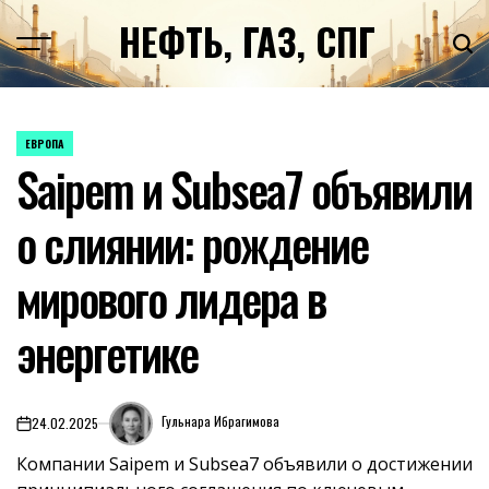
Перейти
НЕФТЬ, ГАЗ, СПГ
к
содержимому
ЕВРОПА
ОПУБЛИКОВАНО
Saipem и Subsea7 объявили
В
о слиянии: рождение
мирового лидера в
энергетике
Гульнара Ибрагимова
24.02.2025
on
Компании Saipem и Subsea7 объявили о достижении