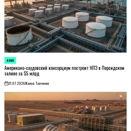
АЗИЯ
ОПУБЛИКОВАНО
В
Американо-саудовский консорциум построит НПЗ в Персидском
заливе за $5 млрд
31.07.2026
Жанна Ткаченко
on