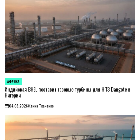
АФРИКА
ОПУБЛИКОВАНО
В
Индийская BHEL поставит газовые турбины для НПЗ Dangote в
Нигерии
04.08.2026
Жанна Ткаченко
on