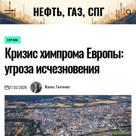
Перейти
НЕФТЬ, ГАЗ, СПГ
к
содержимому
ЕВРОПА
ОПУБЛИКОВАНО
Кризис химпрома Европы:
В
угроза исчезновения
Жанна Ткаченко
27.02.2025
on