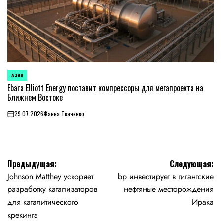
АЗИЯ
ОПУБЛИКОВАНО
В
Ebara Elliott Energy поставит компрессоры для мегапроекта на
Ближнем Востоке
29.07.2026
Жанна Ткаченко
on
Навигация
Предыдущая:
Следующая:
Johnson Matthey ускоряет
bp инвестирует в гигантские
по
разработку катализаторов
нефтяные месторождения
записям
для каталитического
Ирака
крекинга