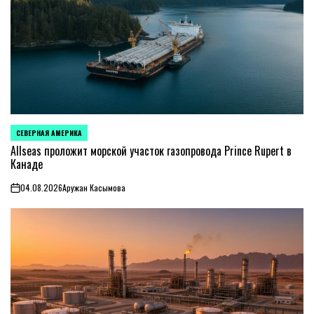
СЕВЕРНАЯ АМЕРИКА
ОПУБЛИКОВАНО
В
Allseas проложит морской участок газопровода Prince Rupert в
Канаде
04.08.2026
Аружан Касымова
on