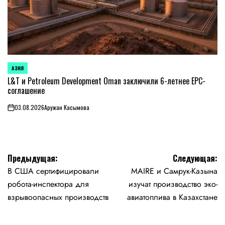
АЗИЯ
ОПУБЛИКОВАНО
В
L&T и Petroleum Development Oman заключили 6-летнее EPC-
соглашение
03.08.2026
Аружан Касымова
on
Навигация
Предыдущая:
Следующая:
В США сертифицировали
MAIRE и Самрук-Казына
по
робота-инспектора для
изучат производство эко-
записям
взрывоопасных производств
авиатоплива в Казахстане