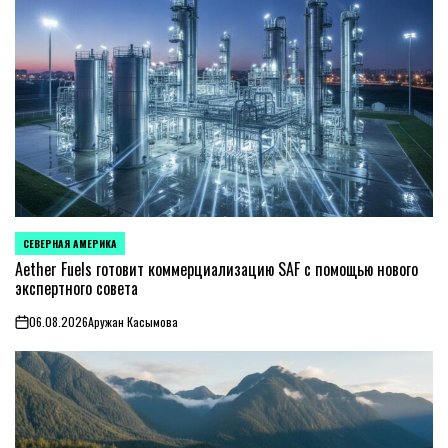
СЕВЕРНАЯ АМЕРИКА
ОПУБЛИКОВАНО
В
Aether Fuels готовит коммерциализацию SAF с помощью нового
экспертного совета
06.08.2026
Аружан Касымова
on