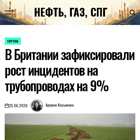
Перейти
НЕФТЬ, ГАЗ, СПГ
к
содержимому
ЕВРОПА
ОПУБЛИКОВАНО
В Британии зафиксировали
В
рост инцидентов на
трубопроводах на 9%
Аружан Касымова
25.06.2026
on