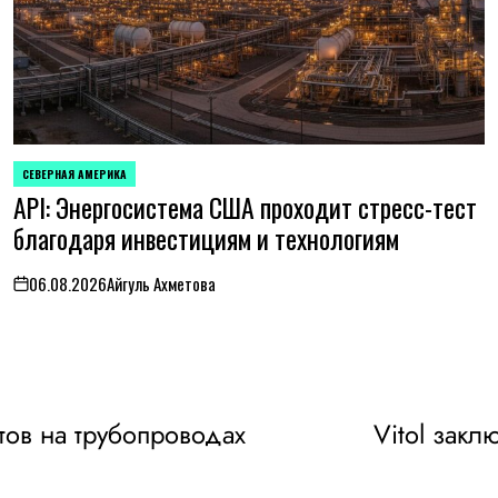
СЕВЕРНАЯ АМЕРИКА
ОПУБЛИКОВАНО
API: Энергосистема США проходит стресс-тест
В
благодаря инвестициям и технологиям
06.08.2026
Айгуль Ахметова
on
тов на трубопроводах
Vitol закл