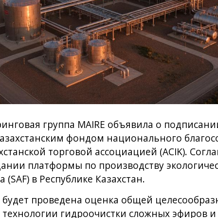
инговая группа MAIRE объявила о подписан
азахстанским фондом национального благосо
хстанской торговой ассоциацией (ACIK). Сог
дании платформы по производству экологичес
(SAF) в Республике Казахстан.
 будет проведена оценка общей целесообраз
 технологии гидроочистки сложных эфиров и 