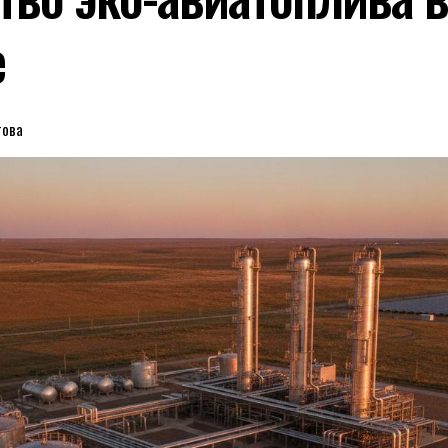
е
това