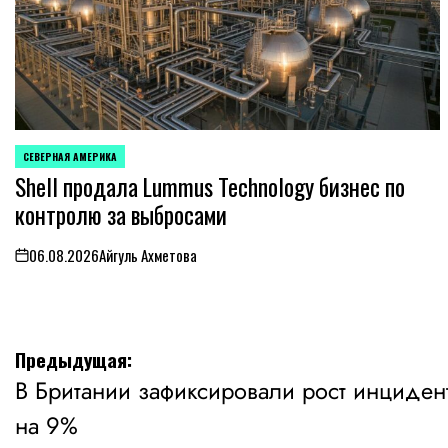
СЕВЕРНАЯ АМЕРИКА
ОПУБЛИКОВАНО
Shell продала Lummus Technology бизнес по
В
контролю за выбросами
06.08.2026
Айгуль Ахметова
on
Навигация
Предыдущая:
В Британии зафиксировали рост инциден
по
на 9%