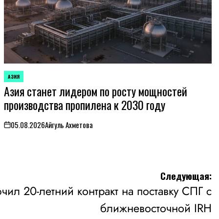
АЗИЯ
ОПУБЛИКОВАНО
Азия станет лидером по росту мощностей
В
производства пропилена к 2030 году
05.08.2026
Айгуль Ахметова
on
Следующая:
ючил 20-летний контракт на поставку СПГ с
ближневосточной IRH