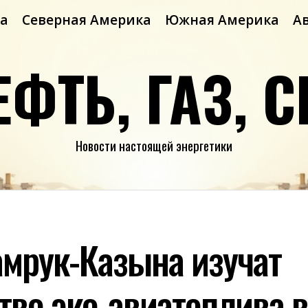
а
Северная Америка
Южная Америка
А
ЕФТЬ, ГАЗ, С
Новости настоящей энергетики
амрук-Казына изучат
тво эко-авиатоплива в