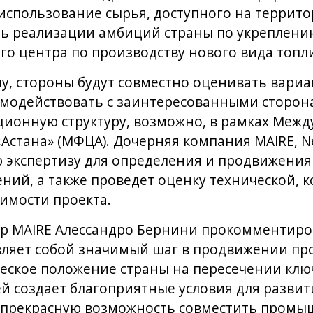
использование сырья, доступного на террито
ть реализации амбиций страны по укреплению
го центра по производству нового вида топл
у, стороны будут совместно оценивать вари
имодействовать с заинтересованными сторон
ионную структуру, возможно, в рамках Меж
Астана» (МФЦА). Дочерняя компания MAIRE, N
ю экспертизу для определения и продвижения
ний, а также проведет оценку технической, 
имости проекта.
р MAIRE Алессандро Бернини прокомментиров
ляет собой значимый шаг в продвижении про
ческое положение страны на пересечении кл
й создает благоприятные условия для развит
, прекрасную возможность совместить промы