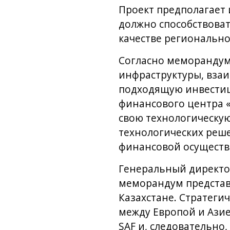
Проект предполагает 
должно способствова
качестве регионально
Согласно меморандум
инфраструктуры, вза
подходящую инвестиц
финансового центра «
свою технологическу
технологических реше
финансовой осуществ
Генеральный директо
меморандум представ
Казахстане. Стратеги
между Европой и Азие
SAF и, следовательно