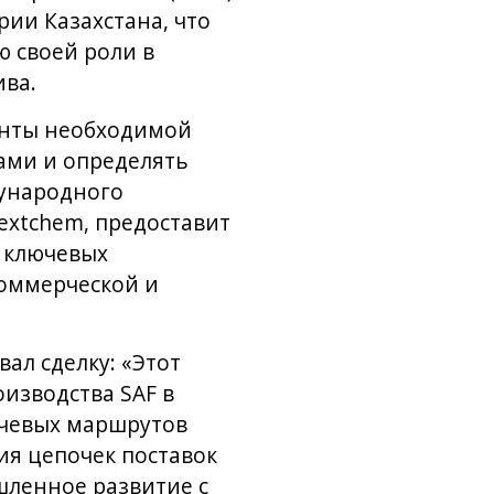
рии Казахстана, что
 своей роли в
ива.
анты необходимой
ами и определять
дународного
extchem, предоставит
 ключевых
коммерческой и
ал сделку: «Этот
изводства SAF в
ючевых маршрутов
ия цепочек поставок
шленное развитие с