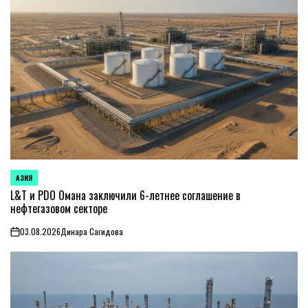
АЗИЯ
ОПУБЛИКОВАНО
В
L&T и PDO Омана заключили 6-летнее соглашение в
нефтегазовом секторе
03.08.2026
Динара Сагидова
on