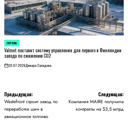
ЕВРОПА
ОПУБЛИКОВАНО
В
Valmet поставит систему управления для первого в Финляндии
завода по сжижению CO2
20.07.2026
Динара Сагидова
on
Навигация
Предыдущая:
Следующая:
Wastefront строит завод по
Компания MAIRE получила
по
переработке шин в
контракты на $3,5 млрд
записям
авиационное топливо