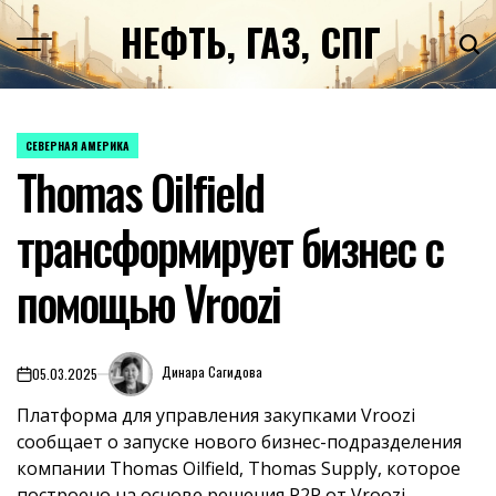
Перейти
НЕФТЬ, ГАЗ, СПГ
к
содержимому
СЕВЕРНАЯ АМЕРИКА
ОПУБЛИКОВАНО
Thomas Oilfield
В
трансформирует бизнес с
помощью Vroozi
Динара Сагидова
05.03.2025
on
Платформа для управления закупками Vroozi
сообщает о запуске нового бизнес-подразделения
компании Thomas Oilfield, Thomas Supply, которое
построено на основе решения P2P от Vroozi.