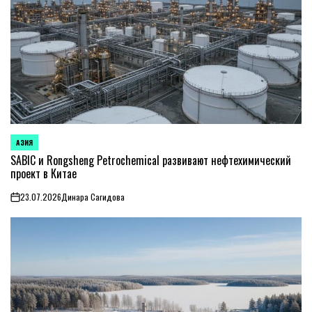
АЗИЯ
ОПУБЛИКОВАНО
В
SABIC и Rongsheng Petrochemical развивают нефтехимический
проект в Китае
23.07.2026
Динара Сагидова
on