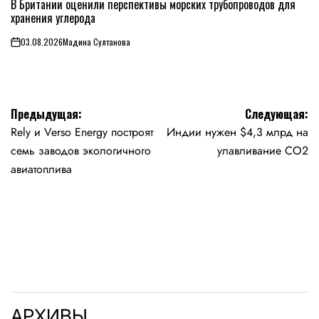
В
В Британии оценили перспективы морских трубопроводов для
хранения углерода
03.08.2026
Мадина Султанова
on
Навигация
Предыдущая:
Следующая:
Rely и Verso Energy построят
Индии нужен $4,3 млрд на
по
семь заводов экологичного
улавливание CO2
записям
авиатоплива
АРХИВЫ