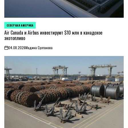
СЕВЕРНАЯ АМЕРИКА
ОПУБЛИКОВАНО
В
Air Canada и Airbus инвестируют $10 млн в канадское
экотопливо
04.08.2026
Мадина Султанова
on