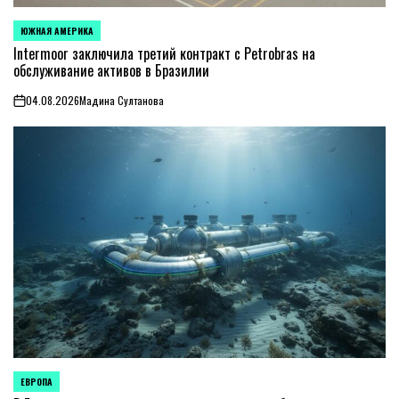
ЮЖНАЯ АМЕРИКА
ОПУБЛИКОВАНО
В
Intermoor заключила третий контракт с Petrobras на
обслуживание активов в Бразилии
04.08.2026
Мадина Султанова
on
ЕВРОПА
ОПУБЛИКОВАНО