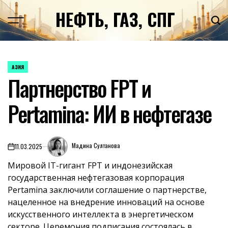
Перейти
НЕФТЬ, ГАЗ, СПГ
к
содержимому
АЗИЯ
ОПУБЛИКОВАНО
Партнерство FPT и
В
Pertamina: ИИ в нефтегазе
Мадина Султанова
11.03.2025
on
Мировой IT-гигант FPT и индонезийская
государственная нефтегазовая корпорация
Pertamina заключили соглашение о партнерстве,
нацеленное на внедрение инноваций на основе
искусственного интеллекта в энергетическом
секторе. Церемония подписания состоялась в