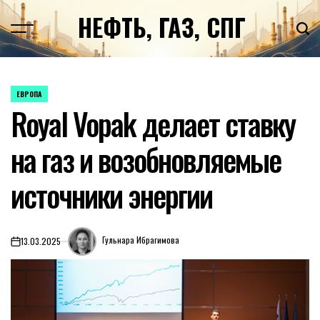
Перейти
НЕФТЬ, ГАЗ, СПГ
к
содержимому
ЕВРОПА
ОПУБЛИКОВАНО
Royal Vopak делает ставку
В
на газ и возобновляемые
источники энергии
Гульнара Ибрагимова
13.03.2025
on