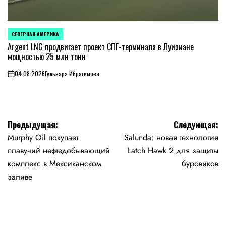
СЕВЕРНАЯ АМЕРИКА
ОПУБЛИКОВАНО
В
Argent LNG продвигает проект СПГ-терминала в Луизиане
мощностью 25 млн тонн
04.08.2026
Гульнара Ибрагимова
on
Навигация
Предыдущая:
Следующая:
Murphy Oil покупает
Salunda: новая технология
по
плавучий нефтедобывающий
Latch Hawk 2 для защиты
записям
комплекс в Мексиканском
буровиков
заливе