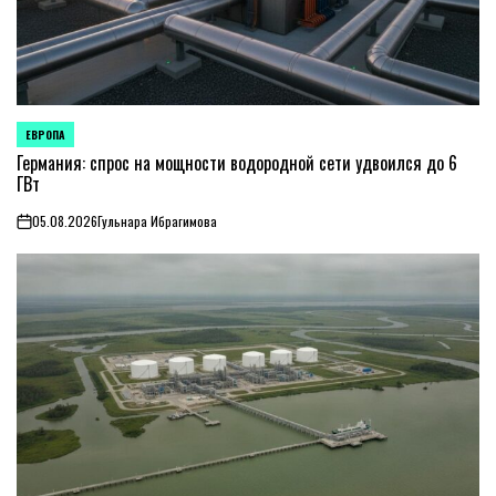
ЕВРОПА
ОПУБЛИКОВАНО
В
Германия: спрос на мощности водородной сети удвоился до 6
ГВт
05.08.2026
Гульнара Ибрагимова
on