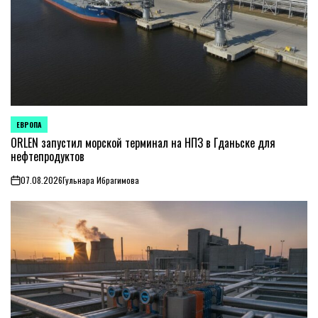
ЕВРОПА
ОПУБЛИКОВАНО
В
ORLEN запустил морской терминал на НПЗ в Гданьске для
нефтепродуктов
07.08.2026
Гульнара Ибрагимова
on