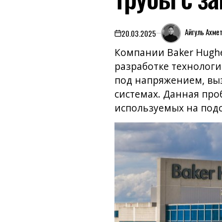
Айгуль Ахме
20.03.2025
on
Компании Baker Hughe
разработке технолог
под напряжением, выз
системах. Данная проб
используемых на под