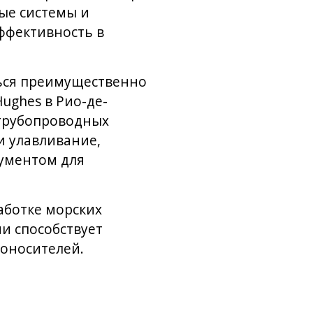
ые системы и
ффективность в
ться преимущественно
ughes в Рио-де-
 трубопроводных
и улавливание,
рументом для
аботке морских
и способствует
оносителей.