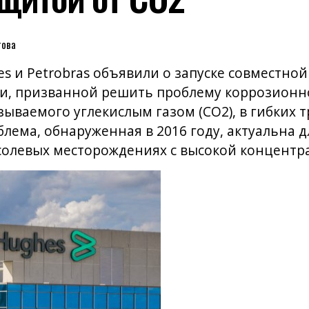
това
s и Petrobras объявили о запуске совместно
ии, призванной решить проблему коррозионн
ываемого углекислым газом (CO2), в гибких 
лема, обнаруженная в 2016 году, актуальна дл
солевых месторождениях с высокой концентр