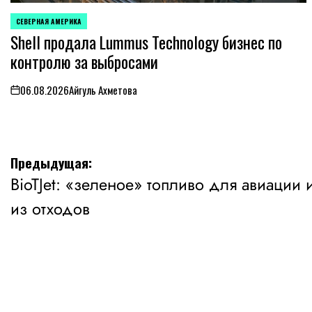
СЕВЕРНАЯ АМЕРИКА
ОПУБЛИКОВАНО
Shell продала Lummus Technology бизнес по
В
контролю за выбросами
06.08.2026
Айгуль Ахметова
on
Навигация
Предыдущая:
BioTJet: «зеленое» топливо для авиации и
по
из отходов
записям