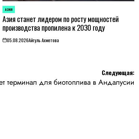
АЗИЯ
ОПУБЛИКОВАНО
Азия станет лидером по росту мощностей
В
производства пропилена к 2030 году
05.08.2026
Айгуль Ахметова
on
Следующая:
ает терминал для биотоплива в Андалусии