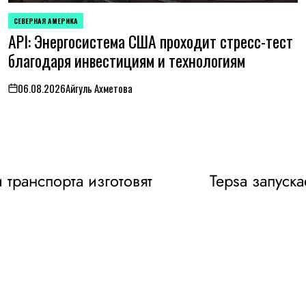
СЕВЕРНАЯ АМЕРИКА
ОПУБЛИКОВАНО
API: Энергосистема США проходит стресс-тест
В
благодаря инвестициям и технологиям
06.08.2026
Айгуль Ахметова
on
 транспорта изготовят
Tepsa запуск