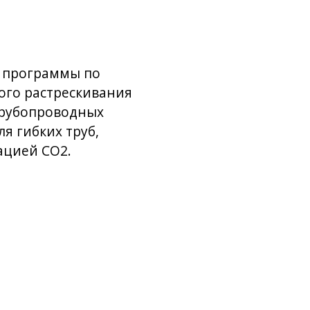
й программы по
ого растрескивания
трубопроводных
я гибких труб,
ацией CO2.