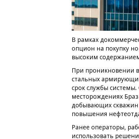
В рамках докоммерчес
опцион на покупку нов
высоким содержанием 
При проникновении в
стальных армирующих 
срок службы системы.
месторождениях Брази
добывающих скважин в
повышения нефтеотд
Ранее операторы, ра
использовать решения