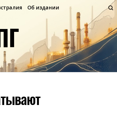
встралия
Об издании
ПГ
батывают