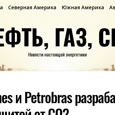
а
Северная Америка
Южная Америка
А
ЕФТЬ, ГАЗ, С
Новости настоящей энергетики
es и Petrobras разра
ащитой от CO2