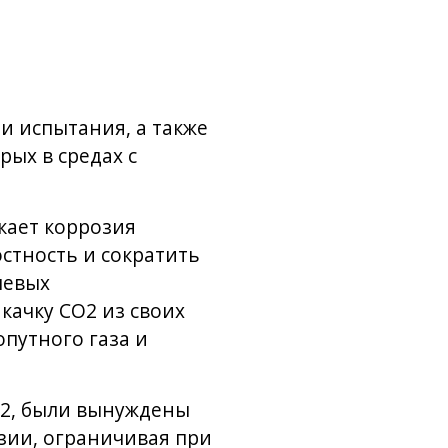
и испытания, а также
рых в средах с
кает коррозия
стность и сократить
левых
качку CO2 из своих
путного газа и
O2, были вынуждены
зии, ограничивая при