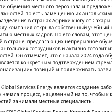
асти обучения местного персонала и предложе
лжностей, то есть замещению их ангольским
азделения в странах Африки к югу от Сахары
 году компания открыла собственный учебный 
тию местных кадров. По его словам, этот цен
й в стране, предлагающих непрерывное обуч
 ангольских сотрудников и активно готовит и
остей. Он отмечает, что с начала 2024 года о
о является конкретным подтверждением стре
ионализации» позиций и поддерживать разви
Global Services Energy является создание раб
 начала процесс, нацеленный на то, чтобы к 
остей занимали местные специалисты.