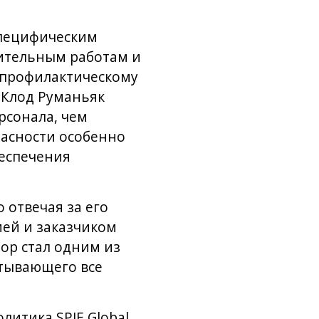
специфическим
ительным работам и
 профилактическому
-Клод Руманьяк
рсонала, чем
пасности особенно
беспечения
о отвечая за его
ией и заказчиком
ор стал одним из
тывающего все
литика SPIE Global