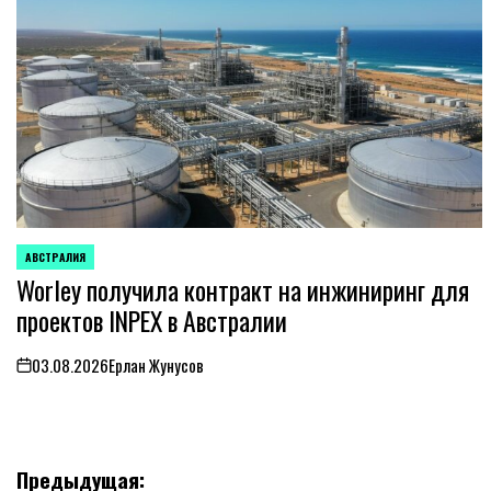
АВСТРАЛИЯ
ОПУБЛИКОВАНО
Worley получила контракт на инжиниринг для
В
проектов INPEX в Австралии
03.08.2026
Ерлан Жунусов
on
Навигация
Предыдущая: