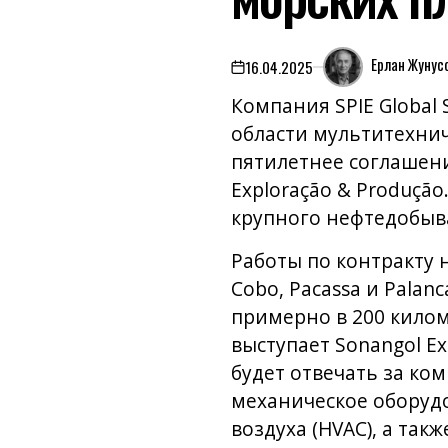
Ерлан Жунус
16.04.2025
on
Компания SPIE Global 
области мультитехниче
пятилетнее соглашени
Exploração & Produçã
крупного нефтедобыва
Работы по контракту 
Cobo, Pacassa и Pala
примерно в 200 кило
выступает Sonangol Ex
будет отвечать за ко
механическое оборуд
воздуха (HVAC), а та