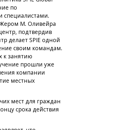
ние по
и специалистами.
 Жером М. Оливейра
центр, подтвердив
тр делает SPIE одной
ение своим командам.
х к занятию
бучение прошли уже
мления компании
тие местных
очих мест для граждан
концу срока действия