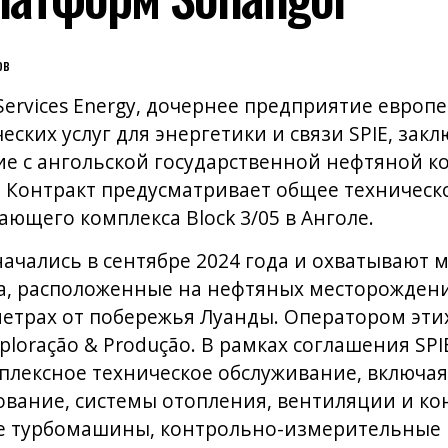
ов
Services Energy, дочернее предприятие европ
ских услуг для энергетики и связи SPIE, зак
е с ангольской государственной нефтяной к
o. Контракт предусматривает общее техничес
ющего комплекса Block 3/05 в Анголе.
начались в сентябре 2024 года и охватывают
nca, расположенные на нефтяных месторождения
метрах от побережья Луанды. Оператором эт
ploração & Produção. В рамках соглашения SPIE 
мплексное техническое обслуживание, включая
ование, системы отопления, вентиляции и 
кже турбомашины, контрольно-измерительные