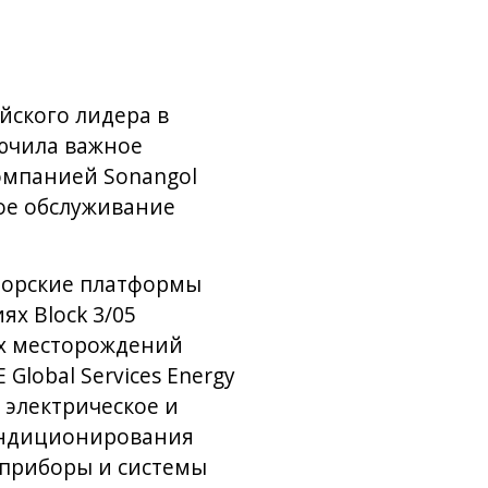
ейского лидера в
лючила важное
омпанией Sonangol
кое обслуживание
 морские платформы
х Block 3/05
их месторождений
Global Services Energy
 электрическое и
кондиционирования
 приборы и системы