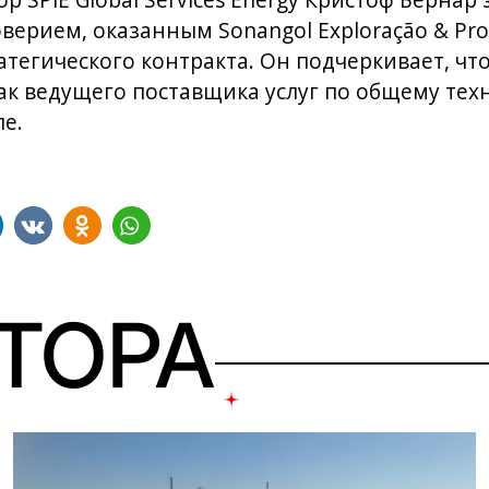
SPIE Global Services Energy Кристоф Бернар з
верием, оказанным Sonangol Exploração & Pr
атегического контракта. Он подчеркивает, чт
ак ведущего поставщика услуг по общему тех
е.
ВТОРА