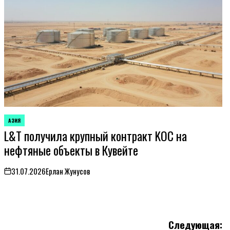
АЗИЯ
ОПУБЛИКОВАНО
L&T получила крупный контракт KOC на
В
нефтяные объекты в Кувейте
31.07.2026
Ерлан Жунусов
on
Следующая: