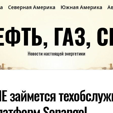
а
Северная Америка
Южная Америка
А
ЕФТЬ, ГАЗ, С
Новости настоящей энергетики
PIE займется техобслу
латформ Sonangol