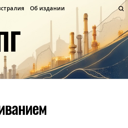
встралия
Об издании
ПГ
живанием