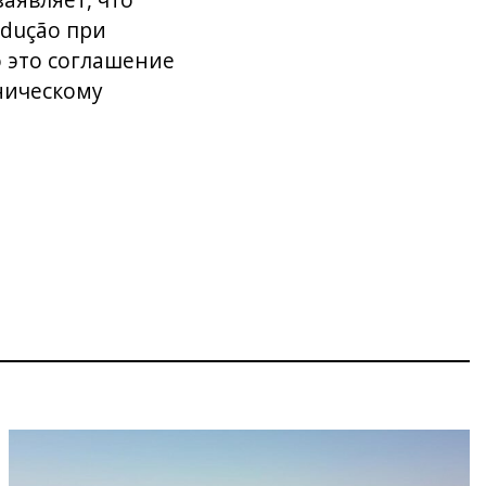
аявляет, что
odução при
о это соглашение
ническому