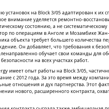
ю установок на Block 3/05 адаптирован к их 
ное внимание уделяется ремонтно-восстанов
тическому состоянию, а не систематическому
тор по операциям в Анголе и Мозамбике Жан
фика объекта требует большего количества пе
дение. Он добавляет, что требования к безо
еленаправленно обучает свои команды для о
безопасности на всех участках работ.
nergy имеет опыт работы на Block 3/05, частичн
ание с 2012 года. За это время между компан
ные отношения и дух партнерства. Этот факт
ении нового, расширенного контракта, охва
нии контракта сыграла также амбициозная по