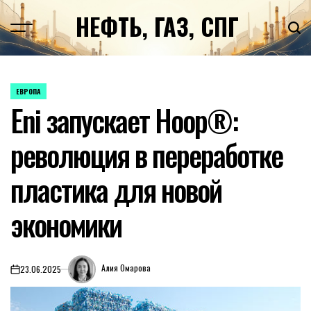
Перейти
НЕФТЬ, ГАЗ, СПГ
к
содержимому
ЕВРОПА
ОПУБЛИКОВАНО
Eni запускает Hoop®:
В
революция в переработке
пластика для новой
экономики
Алия Омарова
23.06.2025
on