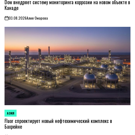
В
Dow внедряет систему мониторинга коррозии на новом объекте в
Канаде
03.08.2026
Алия Омарова
on
АЗИЯ
ОПУБЛИКОВАНО
В
Fluor спроектирует новый нефтехимический комплекс в
Бахрейне