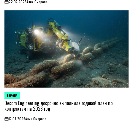
22.07.2026
Алия Омарова
on
ЕВРОПА
ОПУБЛИКОВАНО
В
Decom Engineering досрочно выполнила годовой план по
контрактам на 2026 год
17.07.2026
Алия Омарова
on