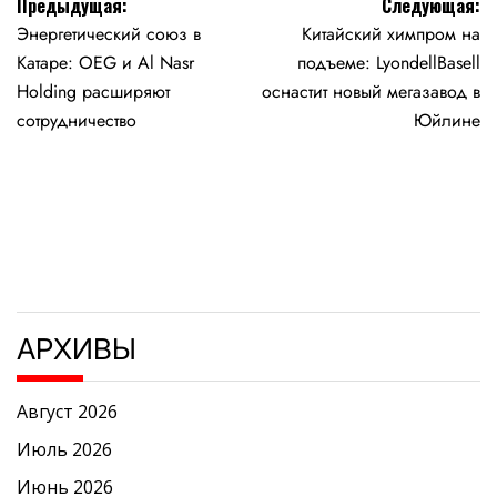
Навигация
Предыдущая:
Следующая:
Энергетический союз в
Китайский химпром на
по
Катаре: OEG и Al Nasr
подъеме: LyondellBasell
записям
Holding расширяют
оснастит новый мегазавод в
сотрудничество
Юйлине
АРХИВЫ
Август 2026
Июль 2026
Июнь 2026