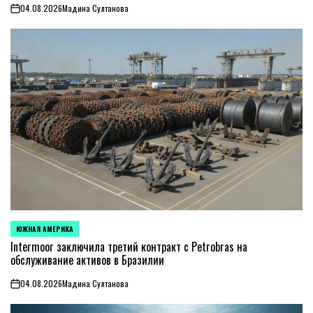
04.08.2026
Мадина Султанова
on
ЮЖНАЯ АМЕРИКА
ОПУБЛИКОВАНО
В
Intermoor заключила третий контракт с Petrobras на
обслуживание активов в Бразилии
04.08.2026
Мадина Султанова
on