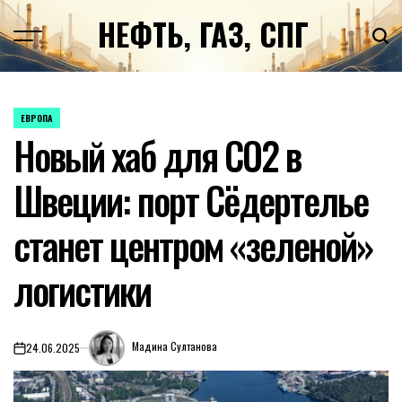
Перейти
НЕФТЬ, ГАЗ, СПГ
к
содержимому
ЕВРОПА
ОПУБЛИКОВАНО
Новый хаб для CO2 в
В
Швеции: порт Сёдертелье
станет центром «зеленой»
логистики
Мадина Султанова
24.06.2025
on