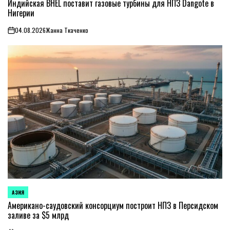
В
Индийская BHEL поставит газовые турбины для НПЗ Dangote в
Нигерии
04.08.2026
Жанна Ткаченко
on
АЗИЯ
ОПУБЛИКОВАНО
В
Американо-саудовский консорциум построит НПЗ в Персидском
заливе за $5 млрд