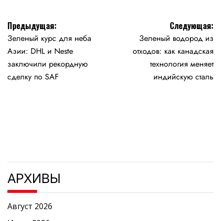
Навигация
Предыдущая:
Следующая:
Зеленый курс для неба
Зеленый водород из
по
Азии: DHL и Neste
отходов: как канадская
записям
заключили рекордную
технология меняет
сделку по SAF
индийскую сталь
АРХИВЫ
Август 2026