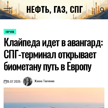
Перейти
НЕФТЬ, ГАЗ, СПГ
к
содержимому
ЕВРОПА
ОПУБЛИКОВАНО
Клайпеда идет в авангард:
В
СПГ-терминал открывает
биометану путь в Европу
Жанна Ткаченко
15.07.2025
on