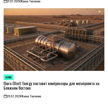
31.07.2026
Жанна Ткаченко
on
АЗИЯ
ОПУБЛИКОВАНО
В
Ebara Elliott Energy поставит компрессоры для мегапроекта на
Ближнем Востоке
29.07.2026
Жанна Ткаченко
on