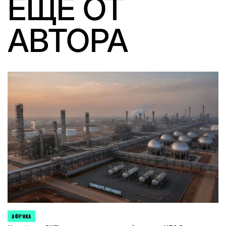
ЕЩЕ ОТ
АВТОРА
АФРИКА
ОПУБЛИКОВАНО