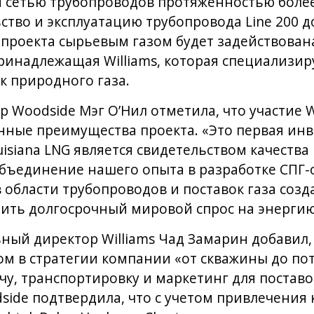
я сетью трубопроводов протяженностью более 
ство и эксплуатацию трубопровода Line 200 д
 проекта сырьевым газом будет задействован
ринадлежащая Williams, которая специализир
 природного газа.
 Woodside Мэг О’Нил отметила, что участие W
ные преимущества проекта. «Это первая инве
ouisiana LNG является свидетельством качества
бъединение нашего опыта в разработке СПГ-
в области трубопроводов и поставок газа созд
ить долгосрочный мировой спрос на энергию
ный директор Williams Чад Замарин добавил, 
м в стратегии компании «от скважины до пот
, транспортировку и маркетинг для поставо
ide подтвердила, что с учетом привлечения 