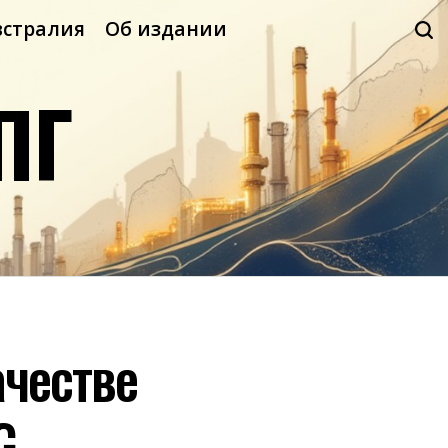
встралия
Об издании
ПГ
ачестве
G