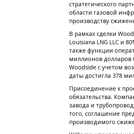
стратегического парт
области газовой инфр
производству сжиженн
В рамках сделки Wood
Louisiana LNG LLC и 8
также функции операт
миллионов долларов С
Woodside с учетом в
даты достигла 378 ми
Присоединение к прое
обязательства. Компа
завода и трубопровод
того, соглашение пред
производимого сжиже