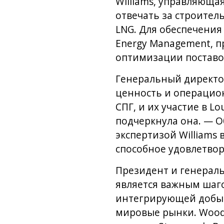
Williams, управляюща
отвечать за строитель
LNG. Для обеспечения
Energy Management, п
оптимизации поставок
Генеральный директор
ценность и операцион
СПГ, и их участие в L
подчеркнула она. — О
экспертизой Williams 
способное удовлетвор
Президент и генераль
является важным шаго
интегрирующей добычу
мировые рынки. Woods