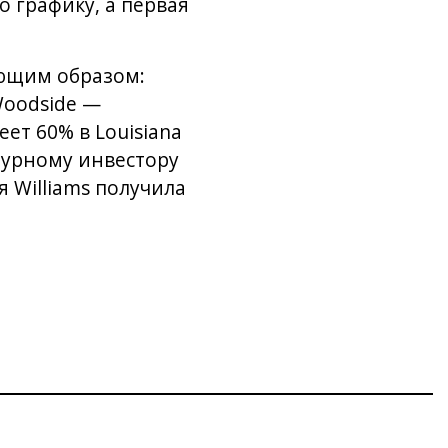
о графику, а первая
ующим образом:
Woodside —
ет 60% в Louisiana
ктурному инвестору
я Williams получила