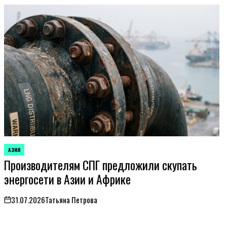
АЗИЯ
ОПУБЛИКОВАНО
Производителям СПГ предложили скупать
В
энергосети в Азии и Африке
31.07.2026
Татьяна Петрова
on