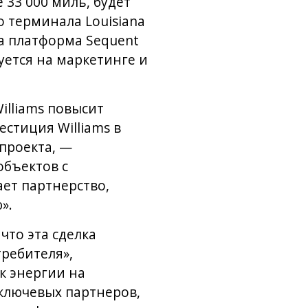
33 000 миль, будет
о терминала Louisiana
а платформа Sequent
уется на маркетинге и
illiams повысит
стиция Williams в
 проекта, —
объектов с
ает партнерство,
».
что эта сделка
ребителя»,
к энергии на
ключевых партнеров,