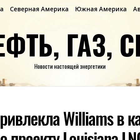
а
Северная Америка
Южная Америка
А
ЕФТЬ, ГАЗ, С
Новости настоящей энергетики
ривлекла Williams в к
о проекту Louisiana LN