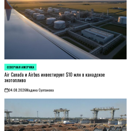
СЕВЕРНАЯ АМЕРИКА
ОПУБЛИКОВАНО
В
Air Canada и Airbus инвестируют $10 млн в канадское
экотопливо
04.08.2026
Мадина Султанова
on