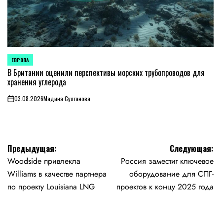
ЕВРОПА
ОПУБЛИКОВАНО
В
В Британии оценили перспективы морских трубопроводов для
хранения углерода
03.08.2026
Мадина Султанова
on
Навигация
Предыдущая:
Следующая:
Woodside привлекла
Россия заместит ключевое
по
Williams в качестве партнера
оборудование для СПГ-
записям
по проекту Louisiana LNG
проектов к концу 2025 года