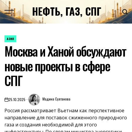
Перейти
НЕФТЬ, ГАЗ, СПГ
к
содержимому
АЗИЯ
ОПУБЛИКОВАНО
Москва и Ханой обсуждают
В
новые проекты в сфере
СПГ
Мадина Султанова
25.10.2025
on
Россия рассматривает Вьетнам как перспективное
направление для поставок сжиженного природного
газа и создания необходимой для этого
инфраструктуры. По словам министра энергетики