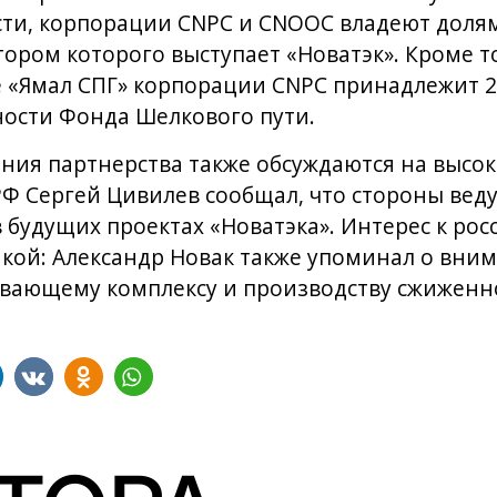
ости, корпорации CNPC и CNOOC владеют долям
тором которого выступает «Новатэк». Кроме то
 «Ямал СПГ» корпорации CNPC принадлежит 20
ности Фонда Шелкового пути.
ия партнерства также обсуждаются на высок
Ф Сергей Цивилев сообщал, что стороны веду
в будущих проектах «Новатэка». Интерес к ро
кой: Александр Новак также упоминал о вни
вающему комплексу и производству сжиженног