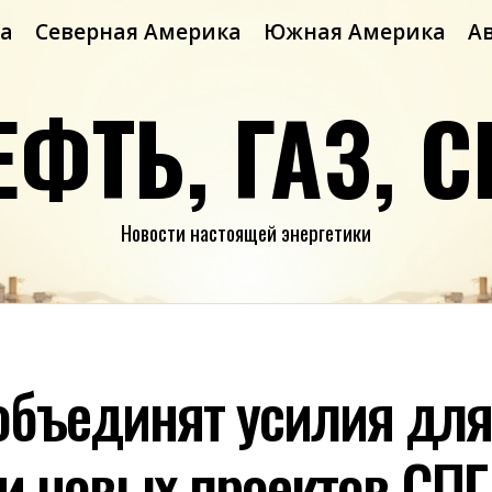
а
Северная Америка
Южная Америка
А
ЕФТЬ, ГАЗ, С
Новости настоящей энергетики
объединят усилия для
и новых проектов СПГ