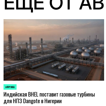
ЕЩЕ ОТ А
АФРИКА
ОПУБЛИКОВАНО
Индийская BHEL поставит газовые турбины
В
для НПЗ Dangote в Нигерии