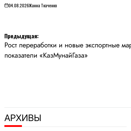
04.08.2026
Жанна Ткаченко
on
Навигация
Предыдущая:
Рост переработки и новые экспортные м
по
показатели «КазМунайГаза»
записям
АРХИВЫ