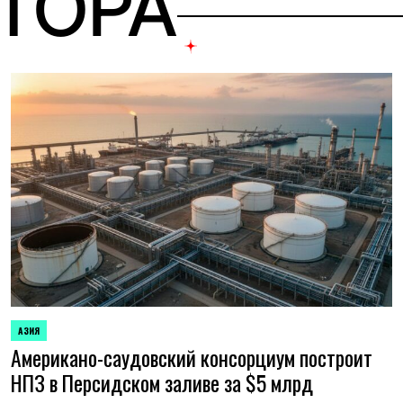
ВТОРА
АЗИЯ
ОПУБЛИКОВАНО
Американо-саудовский консорциум построит
В
НПЗ в Персидском заливе за $5 млрд