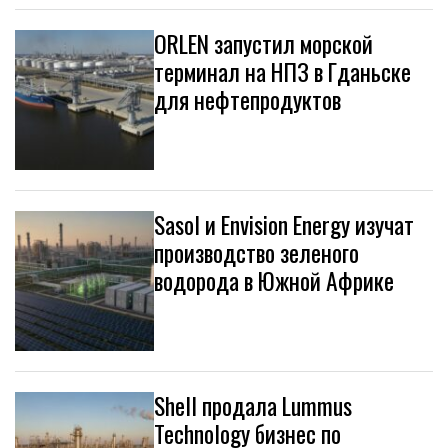
ORLEN запустил морской
терминал на НПЗ в Гданьске
для нефтепродуктов
Sasol и Envision Energy изучат
производство зеленого
водорода в Южной Африке
Shell продала Lummus
Technology бизнес по