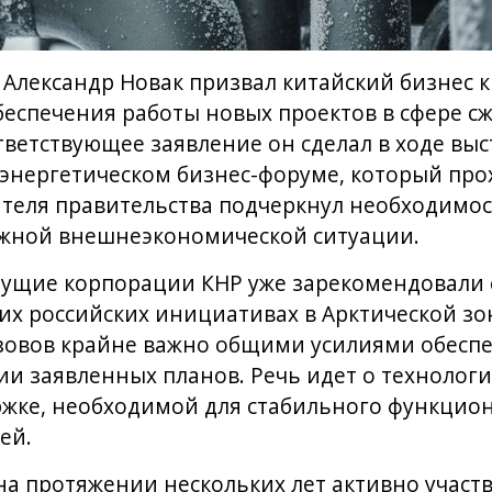
Александр Новак призвал китайский бизнес к
беспечения работы новых проектов в сфере 
тветствующее заявление он сделал в ходе выст
энергетическом бизнес-форуме, который про
ателя правительства подчеркнул необходимос
ожной внешнеэкономической ситуации.
дущие корпорации КНР уже зарекомендовали 
х российских инициативах в Арктической зон
зовов крайне важно общими усилиями обесп
ии заявленных планов. Речь идет о технологи
ржке, необходимой для стабильного функцио
ей.
а протяжении нескольких лет активно участв