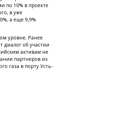
и по 10% в проекте
го, в уже
%, а еще 9,9%
ом уровне. Ранее
т диалог об участии
ссийским активам не
мании партнеров из
о газа в порту Усть-