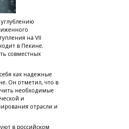
 углублению
сжиженного
упления на VII
ходит в Пекине.
ть совместных
себя как надежные
е. Он отметил, что в
ечить необходимые
ческой и
нирования отрасли и
уют в российском