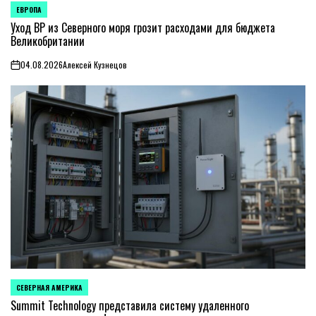
ЕВРОПА
ОПУБЛИКОВАНО
В
Уход BP из Северного моря грозит расходами для бюджета
Великобритании
04.08.2026
Алексей Кузнецов
on
СЕВЕРНАЯ АМЕРИКА
ОПУБЛИКОВАНО
В
Summit Technology представила систему удаленного