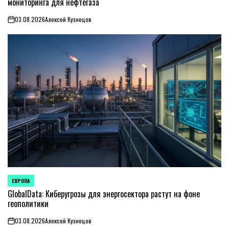
мониторинга для нефтегаза
03.08.2026
Алексей Кузнецов
on
ЕВРОПА
ОПУБЛИКОВАНО
В
GlobalData: Киберугрозы для энергосектора растут на фоне
геополитики
03.08.2026
Алексей Кузнецов
on