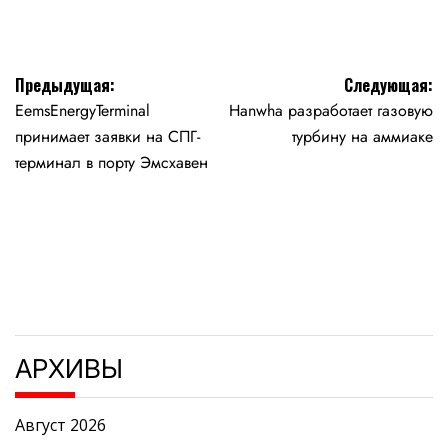
Навигация
Предыдущая:
Следующая:
EemsEnergyTerminal
Hanwha разработает газовую
по
принимает заявки на СПГ-
турбину на аммиаке
записям
терминал в порту Эмсхавен
АРХИВЫ
Август 2026