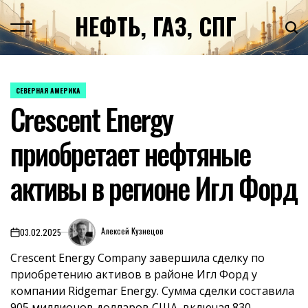
Перейти
НЕФТЬ, ГАЗ, СПГ
к
содержимому
СЕВЕРНАЯ АМЕРИКА
ОПУБЛИКОВАНО
Crescent Energy
В
приобретает нефтяные
активы в регионе Игл Форд
Алексей Кузнецов
03.02.2025
on
Crescent Energy Company завершила сделку по
приобретению активов в районе Игл Форд у
компании Ridgemar Energy. Сумма сделки составила
905 миллионов долларов США, включая 830