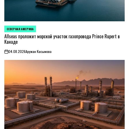
СЕВЕРНАЯ АМЕРИКА
ОПУБЛИКОВАНО
В
Allseas проложит морской участок газопровода Prince Rupert в
Канаде
04.08.2026
Аружан Касымова
on