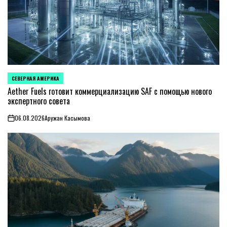
СЕВЕРНАЯ АМЕРИКА
ОПУБЛИКОВАНО
В
Aether Fuels готовит коммерциализацию SAF с помощью нового
экспертного совета
06.08.2026
Аружан Касымова
on