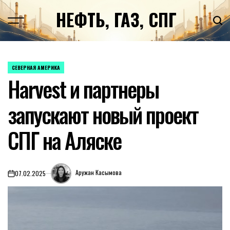
Перейти
НЕФТЬ, ГАЗ, СПГ
к
содержимому
СЕВЕРНАЯ АМЕРИКА
ОПУБЛИКОВАНО
Harvest и партнеры
В
запускают новый проект
СПГ на Аляске
Аружан Касымова
07.02.2025
on