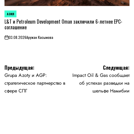
АЗИЯ
ОПУБЛИКОВАНО
В
L&T и Petroleum Development Oman заключили 6-летнее EPC-
соглашение
03.08.2026
Аружан Касымова
on
Навигация
Предыдущая:
Следующая:
Grupa Azoty и AGP:
Impact Oil & Gas сообщает
по
стратегическое партнерство в
об успехах разведки на
записям
сфере СПГ
шельфе Намибии