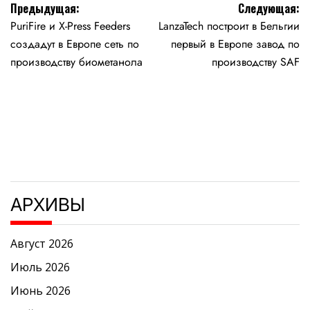
Навигация
Предыдущая:
Следующая:
PuriFire и X-Press Feeders
LanzaTech построит в Бельгии
по
создадут в Европе сеть по
первый в Европе завод по
записям
производству биометанола
производству SAF
АРХИВЫ
Август 2026
Июль 2026
Июнь 2026