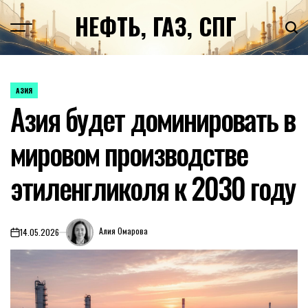
Перейти
НЕФТЬ, ГАЗ, СПГ
к
содержимому
АЗИЯ
ОПУБЛИКОВАНО
Азия будет доминировать в
В
мировом производстве
этиленгликоля к 2030 году
Алия Омарова
14.05.2026
on