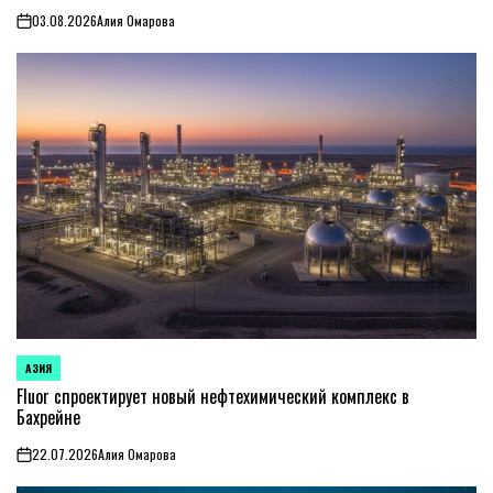
03.08.2026
Алия Омарова
on
АЗИЯ
ОПУБЛИКОВАНО
В
Fluor спроектирует новый нефтехимический комплекс в
Бахрейне
22.07.2026
Алия Омарова
on