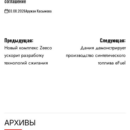
соглашение
03.08.2026
Аружан Касымова
on
Навигация
Предыдущая:
Следующая:
Новый комплекс Zeeco
Дания демонстрирует
по
ускорит разработку
производство синтетического
записям
технологий сжигания
топлива eFuel
АРХИВЫ