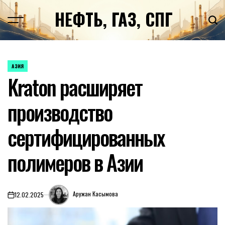
Перейти
НЕФТЬ, ГАЗ, СПГ
к
содержимому
АЗИЯ
ОПУБЛИКОВАНО
Kraton расширяет
В
производство
сертифицированных
полимеров в Азии
Аружан Касымова
12.02.2025
on