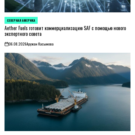
СЕВЕРНАЯ АМЕРИКА
ОПУБЛИКОВАНО
В
Aether Fuels готовит коммерциализацию SAF с помощью нового
экспертного совета
06.08.2026
Аружан Касымова
on