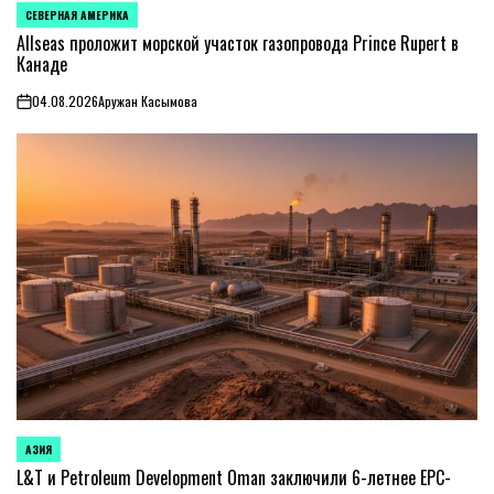
СЕВЕРНАЯ АМЕРИКА
ОПУБЛИКОВАНО
В
Allseas проложит морской участок газопровода Prince Rupert в
Канаде
04.08.2026
Аружан Касымова
on
АЗИЯ
ОПУБЛИКОВАНО
В
L&T и Petroleum Development Oman заключили 6-летнее EPC-